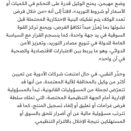
وضع مهيمن، يمنح الوكيل قدرة على التحكم في الكميات أو
الأسعار أو شروط التوريد»، لافتاً إلى أنه «من خلال فرض
تعدد الوكلاء يتم تفكيك البنية الاحتكارية المحتملة قبل
نشوئها بما يُعزّز مبدأ تكافؤ الفرص، ويمنع تركز القوة
السوقية في يد جهة واحدة، كما ينسجم القرار مع السياسة
العامة للدولة في تنويع مصادر التوريد، وتعزيز الأمن
الدوائي، وهو ما يربط بين الاعتبارات الاقتصادية والصحية
في آن واحد».
وحذّر النقبي، في حال امتنعت شركات الأدوية عن تعيين
أكثر من وكيل بالمخالفة للآلية المعتمدة، من أنها قد
تتعرّض لجملة من المسؤوليات القانونية، تبدأ بالمسؤولية
الإدارية أمام الجهة التنظيمية المختصة، التي تملك سلطة
فرض غرامات أو تعليق أو إلغاء تسجيل المنتج، كما قد
تترتب مسؤولية مالية عن أي أضرار تلحق بالسوق أو
المستهلكين نتيجة الإخلال بالالتزام التنظيمي.