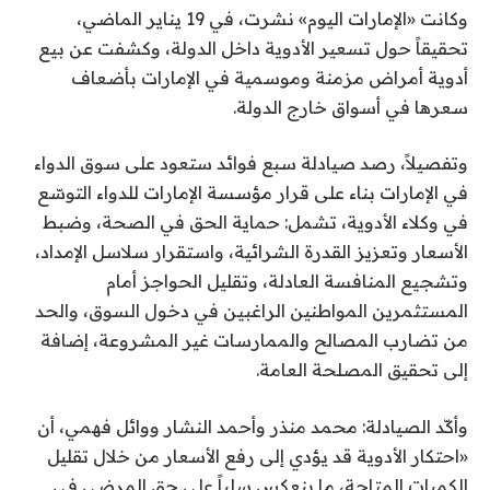
وكانت «الإمارات اليوم» نشرت، في 19 يناير الماضي،
تحقيقاً حول تسعير الأدوية داخل الدولة، وكشفت عن بيع
أدوية أمراض مزمنة وموسمية في الإمارات بأضعاف
سعرها في أسواق خارج الدولة.
وتفصيلاً، رصد صيادلة سبع فوائد ستعود على سوق الدواء
في الإمارات بناء على قرار مؤسسة الإمارات للدواء التوسّع
في وكلاء الأدوية، تشمل: حماية الحق في الصحة، وضبط
الأسعار وتعزيز القدرة الشرائية، واستقرار سلاسل الإمداد،
وتشجيع المنافسة العادلة، وتقليل الحواجز أمام
المستثمرين المواطنين الراغبين في دخول السوق، والحد
من تضارب المصالح والممارسات غير المشروعة، إضافة
إلى تحقيق المصلحة العامة.
وأكّد الصيادلة: محمد منذر وأحمد النشار ووائل فهمي، أن
«احتكار الأدوية قد يؤدي إلى رفع الأسعار من خلال تقليل
الكميات المتاحة، ما ينعكس سلباً على حق المرضى في