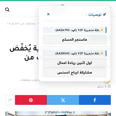
×
توصيات :
»
الرئيسية
التوسّع في وكلاء الأدوية يُخفّض الأسعار 20%.. ومخاوف من «تلاعب» الشركات
باقة متميزة VIP (كود: AA26790):
الإمارات اليوم
ماسنجر المسلم
التوسّع في وكلاء الأدوية يُخفّض
باقة متميزة VIP (كود: AA38045):
الأسعار 20%.. ومخاوف من
اول اثنين ريادة اعمال
«تلاعب» الشركات
مشاركة ارباح ادسنس
بواسطة
فريق التحرير
27 فبراير، 2026
لا توجد تعليقات
8 دقائق