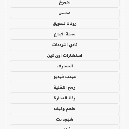
متورخ
مدسن
روتانا تسويق
مجلة الابداع
نادي الترددات
استشارات اون لاين
المعارف
هيدب فيديو
رمح التقنية
رذاذ التجارة
طعم وكيف
شهود نت