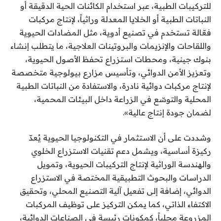
للتركيبات الطبية، عبر استخدام الكائنات الحية الدقيقة أو
النباتات الطبية أو الخلايا المعدلة وراثياً، لإنتاج مركبات
فعّالة تستخدم في تصنيع أدوية، مثل المضادات الحيوية
واللقاحات والإنزيمات والبروتينات العلاجية، ما يتطلب إنشاء
بنوك جينية، ومحطات استزراع تحفظ الأصول الحيوية،
وتعزيز الأمن الدوائي، وتأسيس مزارع بيولوجية متخصصة
لإنتاج مركبات دوائية نادرة، والاستفادة من النباتات الطبية
المحلية والتوسّع في الزراعة داخل البيئات المحمية،
لضمان جودة إنتاج عالية».
وشددت على أن الاستثمار في التكنولوجيا الحيوية يُعدّ
ركيزة أساسية، ويشمل دعم تقنيات الاستزراع الخلوي
والهندسة الوراثية لإنتاج التركيبات الحيوية، وتمويل
الدراسات والبحوث التطبيقية المختصة في الاستزراع
الدوائي، إضافة إلى تفعيل آلية التصنيع المحلي، وتحقيق
الاكتفاء الذاتي، كما يمكن التركيز على توظيف المركبات
المزروعة محلياً، كمكونات رئيسة في الصناعات الدوائية،