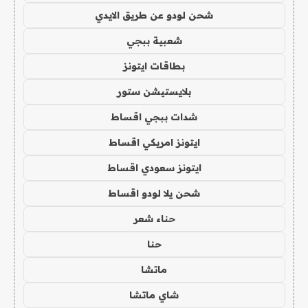
شحن لودو عن طريق الايدي
شعبية ببجي
بطاقات ايتونز
بلايستيشن ستور
شدات ببجي اقساط
ايتونز امريكي اقساط
ايتونز سعودي اقساط
شحن يلا لودو اقساط
حناء شعر
حنا
ماتشا
شاي ماتشا