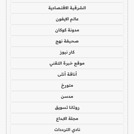
الشرقية الاقتصادية
عالم الايفون
مدونة كوكان
صحيفة نهج
كار نيوز
موقع خبرة التقني
أناقة أنثى
متورخ
مدسن
روتانا تسويق
مجلة الابداع
نادي الترددات