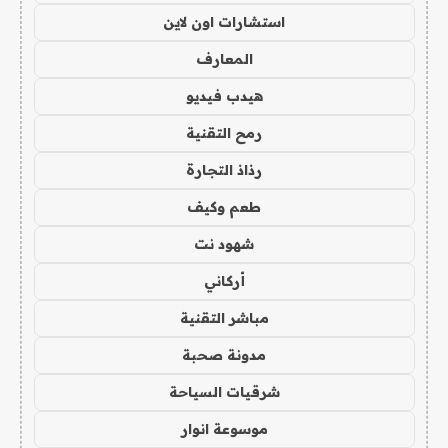
استشارات اون لاين
المعارف
هيدب فيديو
رمح التقنية
رذاذ التجارة
طعم وكيف
شهود نت
أركاني
مباشر التقنية
مدونة صحبة
شرقيات السياحة
موسوعة انوار