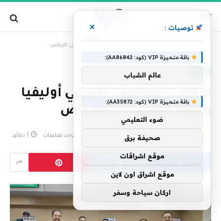
×
توصيات :
»
الرئيسية
التوأم الملتصق الفلبيني أوليفيا وجيانا يصلان إلى الرياض
باقة متميزة VIP (كود: AA86842):
العالم
عالم الشباب
التوأم الملتصق الفلبيني أوليفيا
باقة متميزة VIP (كود: AA35872):
وجيانا يصلان إلى الرياض
ضوء التعليمي
بواسطة
فريق التحرير
27 يناير، 2026
لا توجد تعليقات
1 دقائق
صحيفة برق
موقع اشراقات
موقع اشراق اون لاين
اركان سياحة وسفر