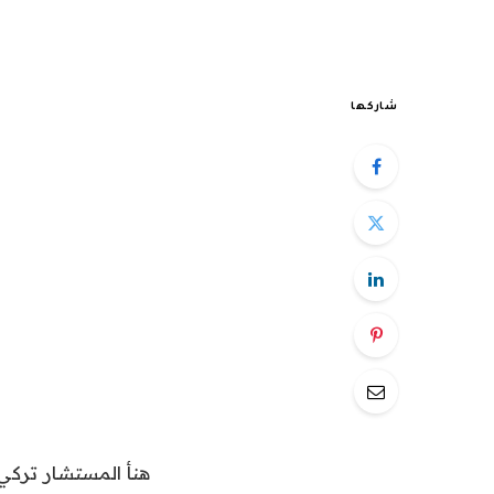
شاركها
هنأ المستشار تركي 