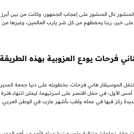
لمنشور نال المنشور على إعجاب الجمهور، وكانت من بين أبرز 
 على خير، ربنا يحفظهم من كل شر يارب العالمين، وغيرها من ال
اني فرحات يودع العزوبية بهذه الطريقة
تفل الموسيقار هاني فرحات، بخطوبته على دنيا جمعة المدير 
أمس الأول، في حفل اقتصر على اسرتيهما، ليعلن انتهاء فترة ا
دة ركز فيها في عمله ولقب بأشهر عازب في الوطن العربي.
ات حقق نجاحات متتالية وتوسعت شهرته كأحد من أهم الموسي