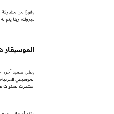
وفورًا من مشاركة ا
مبروك، ربنا يتم له
الموسيقار ه
وعلى صعيد آخر، اح
الموسيقي العربية، 
استمرت لسنوات عدي
يذكر أن هاني فرح