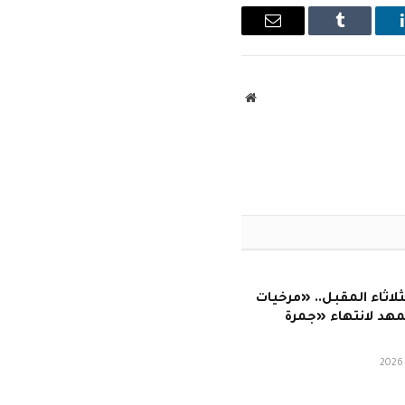
ينكدإن
Tumblr
البريد
الإلكتروني
موقع
الويب
لثلاثاء المقبل.. «مرخيات
تمهد لانتهاء «جمرة