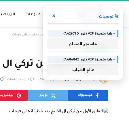
عناوين
منوعات
الرياضية
×
🚀 توصيات :
رئيسية
⭐ باقة متميزة VIP (كود: AA26790):
»
الرئيسية
التعليق الأول من تركي ال الشيخ بعد خطوبة هاني فرحات
ماسنجر المسلم
عناوين رئيسية
⭐ باقة متميزة VIP (كود: AA86842):
التعليق الأول من تركي ال
عالم الشباب
بواسطة
فريق التحرير
15 مارس، 2024
لا توجد تعليقات
فيسبوك
تويتر
بينتيري