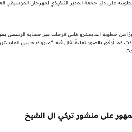
وبته على دنيا جمعة المدير التنفيذي لمهرجان الموسيقي العر
ًا من خطوبة المايسترو هاني فرحات عبر حسابه الرسمي بمو
”، كما أرفق بالصور تعليقًا قال فيه: “مبروك حبيبي المايسترو 
”.
مهور على منشور تركي ال الشيخ