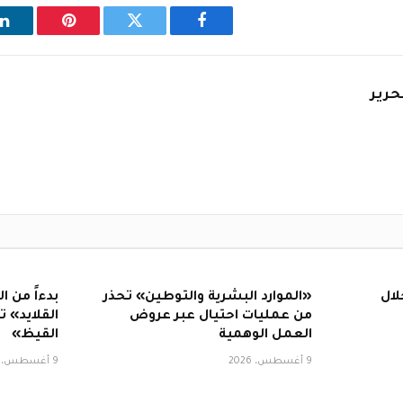
فيسبوك
تويتر
بينتيريست
ل
حرير
خلال
«الموارد البشرية والتوطين» تحذر
بدءاً من ا
من عمليات احتيال عبر عروض
القلايد» 
العمل الوهمية
القيظ»
9 أغسطس، 2026
9 أغسطس، 2026