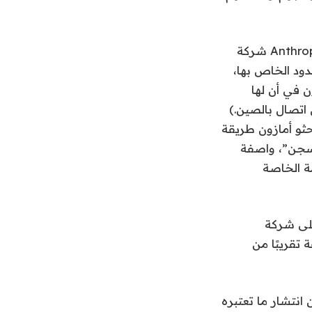
إذن ما الذي أدى إلى الحظر؟ وبحسب ما ورد حدثان لاحقان. الأول: منحت شركة Anthropic شركة
امج الشركاء المحدود الخاص بها،
 في أن لها
 (نفت الشركة، التي يُقال على نطاق واسع أنها SK Telecom، أي اتصال بالصين.)
حثو أمازون طريقة
تسمية “الهروب من السجن”، واصفة
ة الخاصة
على شركة
د الوصول إلى منتجاتها على الفور في غضون 90 دقيقة تقريبًا من
انتشار ما تعتبره