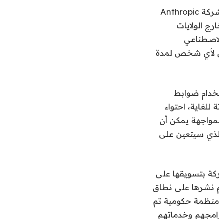
يوم الجمعة الماضي، وبسبب مخاوف أمنية قومية غير محددة، أمر البيت الأبيض شركة Anthropic
F وMythos إلى أي شخص خارج الولايات
الاصطناعي
ين لأي شخص لمدة
تخدام ضوابط
 للغاية، احتواء
المواجهة يمكن أن
الذي سيتعين على
Anth في أبريل، قامت الشركة بتسويقها على
نترنت إذا تم نشرها على نطاق
بل الحظر، لم يكن بإمكان سوى حوالي 150 شركة ومنظمة حكومية تم
رامجهم وخدماتهم