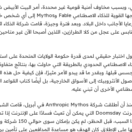
بتقييد تصدير نماذجها القوية للذكاء الاصطناعي able
ايا الأجانب داخل البلاد. وبعد فترة وجيزة، قامت شركة الذكاء 
ابس على عجل من كلا الطرازين، اللذين أصبحا الآن غير متاح
أول اختبار حقيقي لمدى قدرة حكومة الولايات المتحدة على اس
كاء الاصطناعي الحدودي بالطريقة التي حاولت بها، بنتائج متفاوتة
جسس قبلها. وبقدر ما قد يبدو الأمر مثيرًا، فإن كيفية حل هذه 
 الأنثروبيك إلى الأسواق الخارجية، بل أيضًا كتاب القواعد 
صطناعي الأخرى أن تبني عليه.
بعض السياق أولا. منذ أن أطلقت شركة ropic Mythos
أنها نوع من آلة الإنترنت Doomsday التي يمكن أن تعيث فسادًا على الإ
واسع للغاية – ولهذا السبب، ق
ا على الإطلاق. كان الهدف هو مساعدة المدافعين على تأمين ب