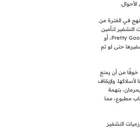
لأحوال.
النهج في الفترة من
 التشفير لتأمين
البيانات أثناء انتقالها عبر الإنترنت. أحد منتجات التشفير هذه كان يسمى Pretty Good Privacy، أو
شفيرها حتى لو تم
 باعتباره سلاحًا خطيرًا، خوفًا من أن يمنع
 لأسلاكها. ولإيقاف
الأمريكية تحقيقًا جنائيًا ضد منشئ PGP، فيل زيمرمان، بتهمة
ر الأسلحة. لقد قاوم من خلال نشر الكود المصدري لـ PGP ككتاب مطبوع، مما
زميات التشفير