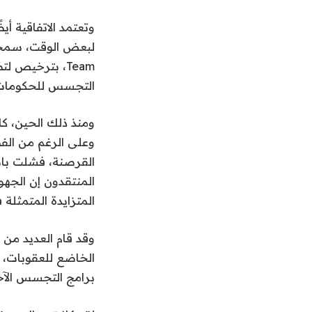
وتعتمد الاتفاقية أ
Team، بترخيص 
التجسس للحكومات ا
ومنذ ذلك الحين، ك
وعلى الرغم من الف
القرصنة، فشلت باس
المتزايدة المتمثلة
الخاضع للعقوبات، 
برامج التجسس الآخر