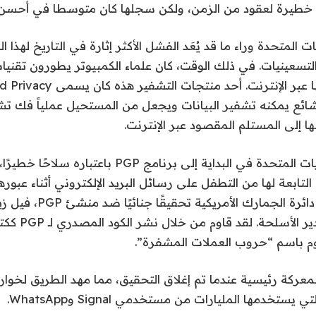
ة خطيرة لعقود من الزمن، ولكن سجلها كان متوسطا في أحسن ا
ت المتحدة وراء ما قد يُعَد الفشل الأكثر إثارة في التاريخ لهذا 
تسعينيات. في ذلك الوقت، كان علماء الكمبيوتر يطورون تقنيات
ج شائع يمكنه تشفير البيانات ويجعل من المستحيل عملياً فك ت
الها إلى المستلم المقصود عبر الإنترنت.
نظرت حكومة الولايات المتحدة في البداية إلى برنامج PGP
التابعة لها من التطفل على رسائل البريد الإلكتروني أثناء عبورها
توزيع PGP، فتحت دائرة الجمارك 
انتهاك ضوابط تصدي
م باسم “حروب العملات المشفرة”.
 بمعركة رئيسية عندما تم إغلاق التحقيق، مما مهد الطريق لخوار
ستخدمها المليارات من مستخدمي Signal وWhatsApp.