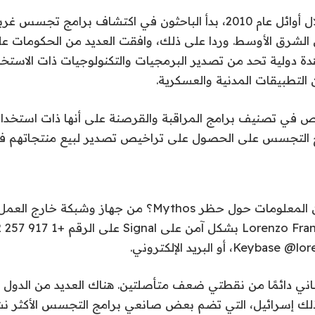
وفي وقت لاحق خلال أوائل عام 2010، بدأ الباحثون في اكتشاف برامج
لشرق الأوسط. وردا على ذلك، وافقت العديد من الحكومات عل
ة دولية تحد من تصدير البرمجيات والتكنولوجيات ذات الاستخد
لتطبيقات المدنية والعسكرية.
ص في تصنيف برامج المراقبة والقرصنة على أنها ذات استخدام 
ج التجسس على الحصول على تراخيص تصدير لبيع منتجاتهم في
هل لديك المزيد من المعلومات حول حظر Mythos؟ من جهاز وش
اني دائمًا من نقطتي ضعف متأصلتين. هناك العديد من الدول الت
 ذلك إسرائيل، التي تضم بعض صانعي برامج التجسس الأكثر نشا