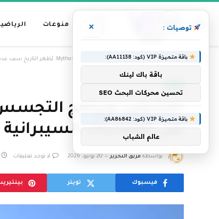
عناوين
منوعات
الرياضية
×
توصيات :
رئيسية
باقة متميزة VIP (كود: AA11138):
»
الرئيسية
التشفير، وبرامج التجسس، والآن Mythos: يُظهر التاريخ سبب عدم نجاح الرقابة على الصادرات السيبرانية
باقة باك لينك
تقنية
تحسين محركات البحث SEO
باقة متميزة VIP (كود: AA86842):
على الصادرات السيبرانية
عالم الشباب
بواسطة
فريق التحرير
20 يونيو، 2026
لا توجد تعليقات
فيسبوك
تويتر
بينتيري