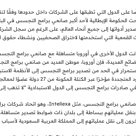
يضًا على الدول التي تطبقها على الشركات داخل حدودها وفقًا لت
لتصدير أدواتها إلى جميع أنحاء العالم، على الرغم من سجل الشر
لقمعية التي استخدمتها لاختراق الصحفيين ونشطاء حقوق ال
انت الدول الأخرى في أوروبا متساهلة مع صانعي برامج التجسس
ضائح العديدة، فإن أوروبا، موطن العديد من صانعي برامج ال
تمرار في الحد من تصدير برامج التجسس إلى الأنظمة الاستبد
المنتقدون إن الجهود المتجددة مؤخرًا عبر الكتلة المكونة 
 في صادرات برامج التجسس إلى الدول الاستبدادية “لا تذهب إلى
وقد قام العديد من صانعي برامج التجسس، مثل Intellexa
بنقل عملياتهم ببساطة إلى بلدان ذات ضوابط تصدير متساهلة
ون إلى نقل عملياتهم إلى المملكة العربية السعودية لأسباب م