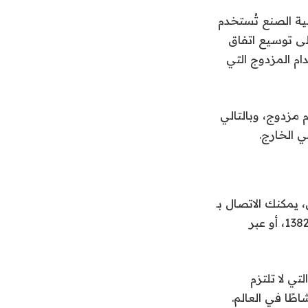
 تجسس غربية الصنع تُستخدم
ى توسيع اتفاق
ام المزدوج التي
مزدوج، وبالتالي
 الخارج.
بكة خارج العمل، يمكنك الاتصال بـ
Lorenzo Franceschi-Bicchierai بشكل آمن على Signal على الرقم +1 917 257 1382، أو عبر
ي لا تلتزم
طًا في العالم.