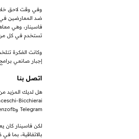
ضد المعارضين في ا
فاسينار، وهي معاهد
تستخدم في كل من ا
وكانت الفكرة تتلخ
إجبار صانعي برام
اتصل بنا
Telegram وKeybase @lorenzofb، أو البريد الإلكتروني.
لكن فاسينار كان يع
بالاتفاقية، بما في