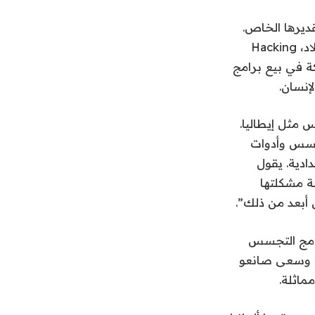
قديرها الخاص.
لبعض الوقت، سمحت الحكومة الإيطالية لأحد أكبر صانعي برامج التجسس في البلاد، Hacking
كة في بيع برامج
إنسان.
 مثل إيطاليا.
تجسس وأدوات
ادية. يقول
من 27 دولة عضوًا لمعالجة مشكلتها
 أبعد من ذلك”.
، وهو اتحاد شركات برامج التجسس
. وسعى صانعو
ماثلة.