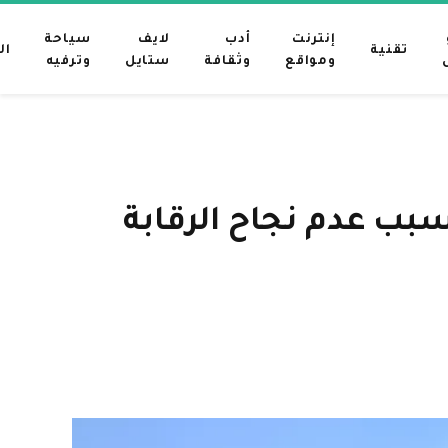
إنترنت
أدب
لايف
سياحة
تقنية
ال
ومواقع
وثقافة
ستايل
وترفيه
Mythos: يُظهر التاريخ سبب عدم نجاح الرقابة