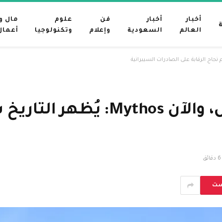
أخبار
أخبار
فن
علوم
مال و
العالم
السعودية
وإعلام
وتكنولوجيا
أعمال
التشفير، وبرامج التجسس، والآن 
6 دقائق
ست