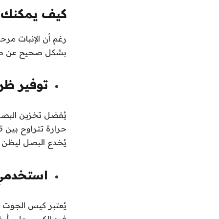
كيف يمكنك إ
رغم أن الإنبات مرح
بشكل صحيح عن طر
توفير ظر
يُفضل تخزين البصل
يُخدع البصل ليظن أن
استخدمي
يُعتبر كيس الجوت 
فرد الكيس على أر