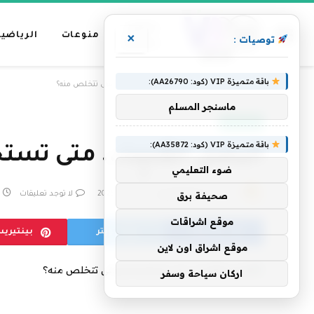
عناوين
منوعات
الرياضية
×
توصيات :
رئيسية
باقة متميزة VIP (كود: AA26790):
»
الرئيسية
البصل المُنبِِت.. متى تستخدمه ومتى تتخلص منه؟
ماسنجر المسلم
عاجل الآن
باقة متميزة VIP (كود: AA35872):
البصل المُنبِِت.. متى تس
ضوء التعليمي
بواسطة
فريق التحرير
20 أبريل، 2025
لا توجد تعليقات
صحيفة برق
موقع اشراقات
فيسبوك
تويتر
بينتيري
موقع اشراق اون لاين
اركان سياحة وسفر