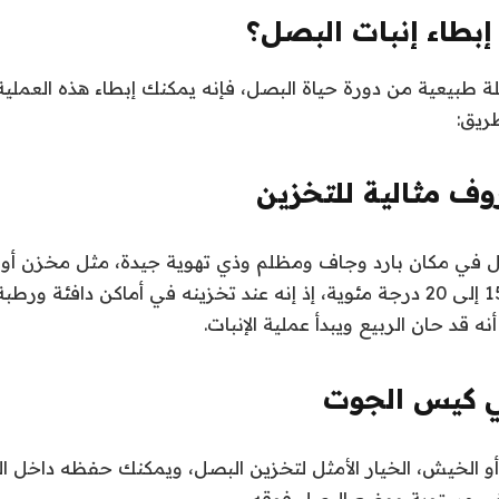
بطاء إنبات البصل؟
لة طبيعية من دورة حياة البصل، فإنه يمكنك إبطاء هذه العملي
يق:
وف مثالية للتخزين
 في مكان بارد وجاف ومظلم وذي تهوية جيدة، مثل مخزن أو 
حرارة تتراوح بين 15 إلى 20 درجة مئوية، إذ إنه عند تخزينه في أماكن دافئة
ه قد حان الربيع ويبدأ عملية الإنبات.
 كيس الجوت
أو الخيش، الخيار الأمثل لتخزين البصل، ويمكنك حفظه داخل ا
ض مستوية ووضع البصل فوقه.