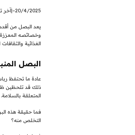
20/4/2025
–
|
آخر تحديث
وخصائصه المعززة ل
الغذائية والثقافات
البصل المنب
ذلك قد تلحظين ظه
المتعلقة بالسلامة.
فما حقيقة هذه الب
التخلص منه؟