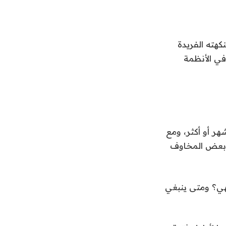
ثر من 6 آلاف عام، ونظرا لنكهته الفريدة
في الأنظمة
فظ ربات البيوت بكمية من البصل ولاسيما مع إمكانية تخزينه حتى 3 أشهر أو أكثر، ومع
 بعض المخاوف
هي؟ ومتى ينبغي