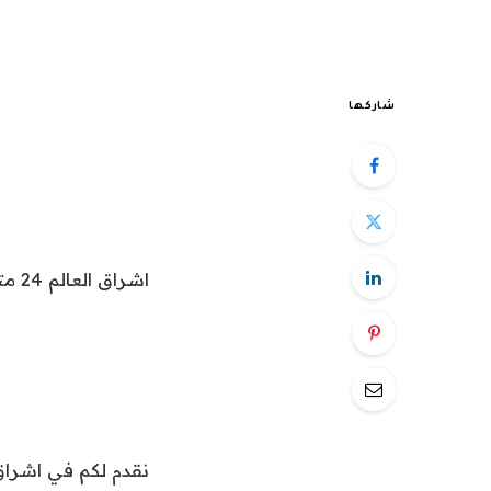
شاركها
اشراق العالم 24 متابعات عالمية عاجلة:
نقدم لكم في اشراق العالم24 خبر “البصل المُنبِِت.. متى تس