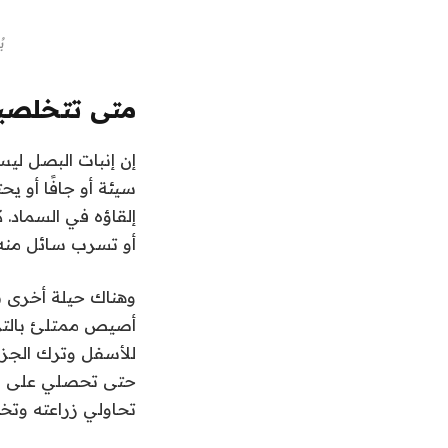
ي
متى تتخلصي
إن إنبات البصل ليس
سيئة أو جافًا أو 
إلقاؤه في السماد. 
أو تسرب سائل منه،
وهناك حيلة أخرى ب
أصيص ممتلئ بالترب
للأسفل وترك الجزء
حتى تحصلي على بصل
تحاولي زراعته وتخ