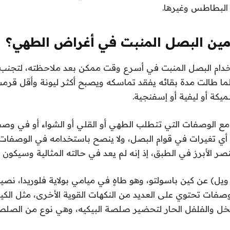
البطاطس وغيرها.
ين البصل المنبت في أغراض الطهي؟
خدام البصل المنبت في أسرع وقت ممكن بعد ملاحظته، لتجنب
 كلما طالت مدة بقائه يفقد تماسكه ويصبح أكثر ليونة وأقل قر
كة أو ليفية أو إسفنجية.
 الوصفات التي تتطلب الطهي أو القلي أو الشواء أو في وصف
ء أي تغيرات في قوام البصل، ولا ينصح باستخدامه في الوصفات ال
صر الأبرز في الطبق، إذ إنه لم يعد في حالته المثالية وسيكون أ
ويل) عن كين باسولتو، وهو طاهٍ في ميامي بولاية فلوريدا، نصي
وصفات تحتوي على العديد من النكهات القوية الأخرى، مثل الك
ل والفلفل الحار لتحضير صلصة البيكيه، وهي نوع من الصلصة 