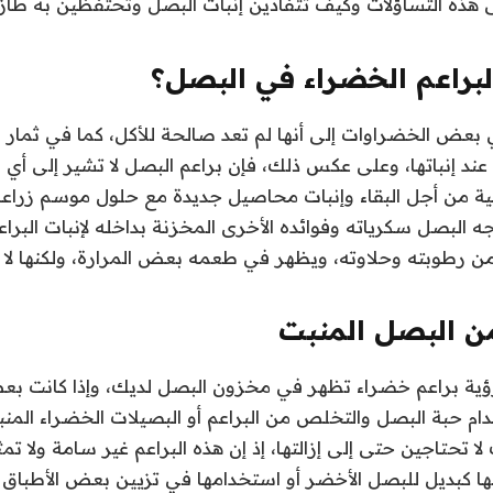
 هذه التساؤلات وكيف تتفادين إنبات البصل وتحتفظين به طازج
البراعم الخضراء في البصل؟
ي بعض الخضراوات إلى أنها لم تعد صالحة للأكل، كما في ثمار
ند إنباتها، وعلى عكس ذلك، فإن براعم البصل لا تشير إلى أي 
ية من أجل البقاء وإنبات محاصيل جديدة مع حلول موسم زراع
جه البصل سكرياته وفوائده الأخرى المخزنة بداخله لإنبات البراع
ن رطوبته وحلاوته، ويظهر في طعمه بعض المرارة، ولكنها لا ت
ن البصل المنبت
 رؤية براعم خضراء تظهر في مخزون البصل لديك، وإذا كانت بع
 حبة البصل والتخلص من البراعم أو البصيلات الخضراء المنبت
 لا تحتاجين حتى إلى إزالتها، إذ إن هذه البراعم غير سامة ولا 
ا كبديل للبصل الأخضر أو استخدامها في تزيين بعض الأطبا