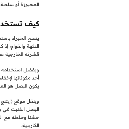
المخبوزة أو سلطة 
كيف تستخدم
ينصح الخبراء باست
النكهة والقوام، إذ
قشرته الخارجية سمي
ويفضل استخدامه مع
أحد مكوناتها لإخفا
يكون البصل هو العن
وينقل موقع (إيتنج 
البصل المُنبت في 
خشنا وخلطه مع الخ
الكاريبية.