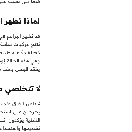
فيما يلي نجيب على
لماذا تظهر 
قد تشير البراعم ف
تنتج مركبات سامة ع
كحيلة دفاعية طبيع
وفي هذه الحالة يُو
يُفقد البصل بعضا م
لا تتخلصي م
لا داعي للقلق عند
يحرصن على استخدام
التغذية يؤكدون أنك
تقطيعها واستخدامه