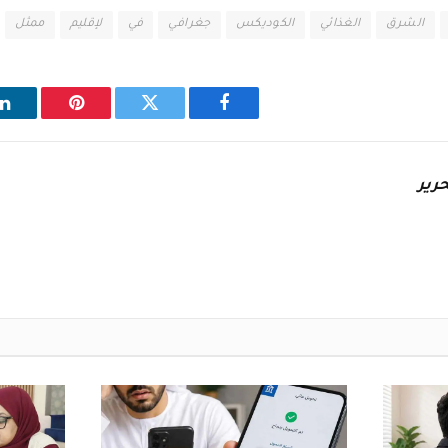
الشرق
الغذائي
الكوديكس
جغرافي
في
لإقليم
ممثل
فيسبوك
تويتر
بينتيريست
ل
رير