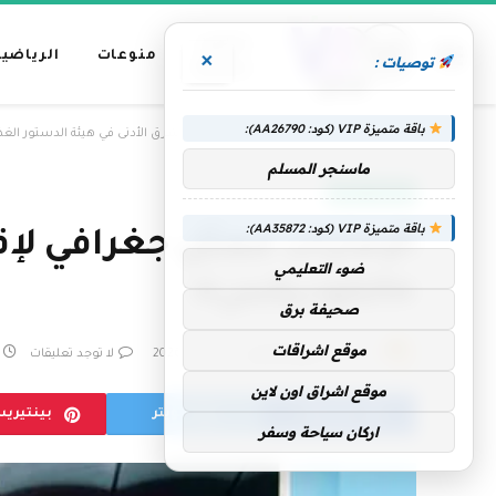
عناوين
منوعات
الرياضية
×
توصيات :
رئيسية
باقة متميزة VIP (كود: AA26790):
»
الرئيسية
الإمارات ممثل جغرافي لإقليم الشرق الأدنى في هيئة الدستور الغ
ماسنجر المسلم
الإمارات اليوم
باقة متميزة VIP (كود: AA35872):
الإمارات ممثل جغرافي لإق
ضوء التعليمي
«الكوديكس»
صحيفة برق
موقع اشراقات
بواسطة
فريق التحرير
12 فبراير، 2026
لا توجد تعليقات
موقع اشراق اون لاين
فيسبوك
تويتر
بينتيري
اركان سياحة وسفر