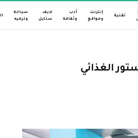
إنترنت
أدب
لايف
سياحة
تقنية
ال
ومواقع
وثقافة
ستايل
وترفيه
تور الغذائي