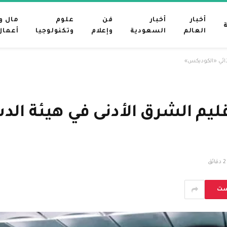
أخبار
أخبار
فن
علوم
مال و
العالم
السعودية
وإعلام
وتكنولوجيا
أعمال
ذائي «الكوديكس»
ليم الشرق الأدنى في هيئة الدس
2 دقائق
ست