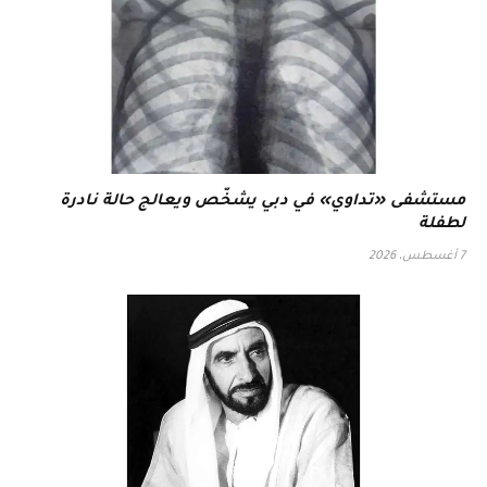
مستشفى «تداوي» في دبي يشخّص ويعالج حالة نادرة
لطفلة
7 أغسطس، 2026