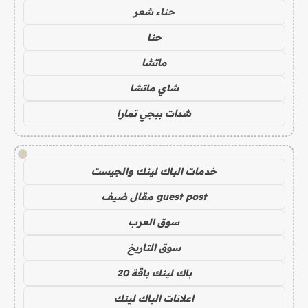
حناء شعر
حنا
ماتشا
شاي ماتشا
شدات ببجي تمارا
!
خدمات الباك لينك والجيست
guest post مقال ضيف
سوق العرب
سوق التاريخ
باك لينك باقة 20
اعلانات الباك لينك