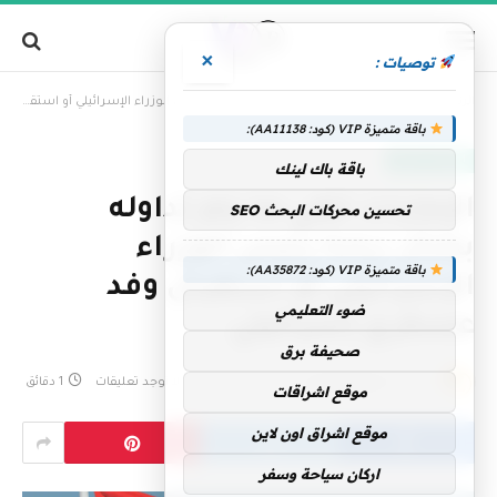
×
توصيات :
»
الرئيسية
الإمارات تنفي ما يتم تداوله بشأن زيارة رئيس الوزراء الإسرائيلي أو استقبال وفد عسكري إسرائيلي
باقة متميزة VIP (كود: AA11138):
الإمارات اليوم
باقة باك لينك
الإمارات تنفي ما يتم تداوله
تحسين محركات البحث SEO
بشأن زيارة رئيس الوزراء
باقة متميزة VIP (كود: AA35872):
الإسرائيلي أو استقبال وفد
ضوء التعليمي
عسكري إسرائيلي
صحيفة برق
بواسطة
فريق التحرير
14 مايو، 2026
لا توجد تعليقات
1 دقائق
موقع اشراقات
موقع اشراق اون لاين
اركان سياحة وسفر