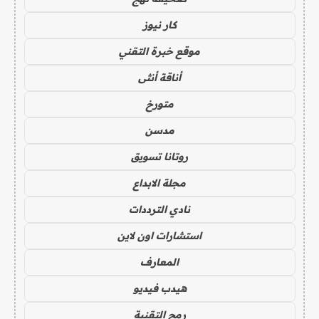
كار نيوز
موقع خبرة التقني
أناقة أنثى
متورخ
مدسن
روتانا تسويق
مجلة الابداع
نادي الترددات
استشارات اون لاين
المعارف
هيدب فيديو
رمح التقنية