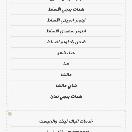
شدات ببجي اقساط
ايتونز امريكي اقساط
ايتونز سعودي اقساط
شحن يلا لودو اقساط
حناء شعر
حنا
ماتشا
شاي ماتشا
شدات ببجي تمارا
!
خدمات الباك لينك والجيست
guest post مقال ضيف