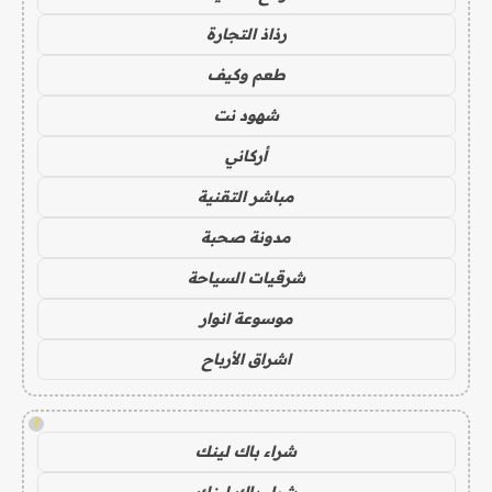
رذاذ التجارة
طعم وكيف
شهود نت
أركاني
مباشر التقنية
مدونة صحبة
شرقيات السياحة
موسوعة انوار
اشراق الأرباح
!
شراء باك لينك
شراء باك لينك