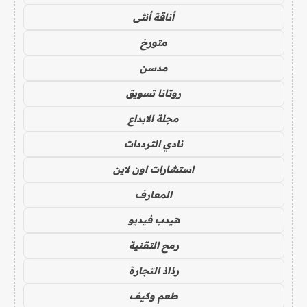
أناقة أنثى
متورخ
مدسن
روتانا تسويق
مجلة الابداع
نادي الترددات
استشارات اون لاين
المعارف
هيدب فيديو
رمح التقنية
رذاذ التجارة
طعم وكيف