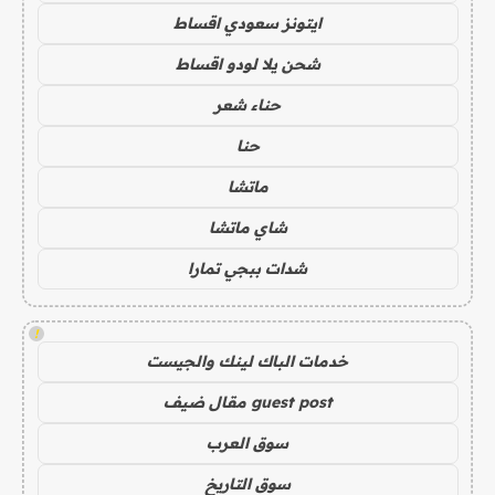
ايتونز سعودي اقساط
شحن يلا لودو اقساط
حناء شعر
حنا
ماتشا
شاي ماتشا
شدات ببجي تمارا
!
خدمات الباك لينك والجيست
guest post مقال ضيف
سوق العرب
سوق التاريخ