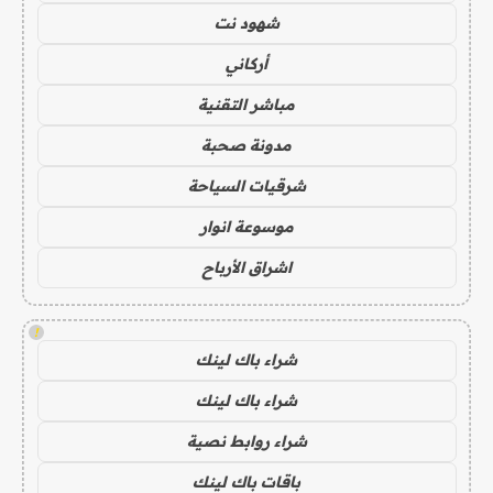
شهود نت
أركاني
مباشر التقنية
مدونة صحبة
شرقيات السياحة
موسوعة انوار
اشراق الأرباح
!
شراء باك لينك
شراء باك لينك
شراء روابط نصية
باقات باك لينك