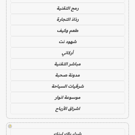
رمح التقنية
رذاذ التجارة
طعم وكيف
شهود نت
أركاني
مباشر التقنية
مدونة صحبة
شرقيات السياحة
موسوعة انوار
اشراق الأرباح
!
شراء باك لينك