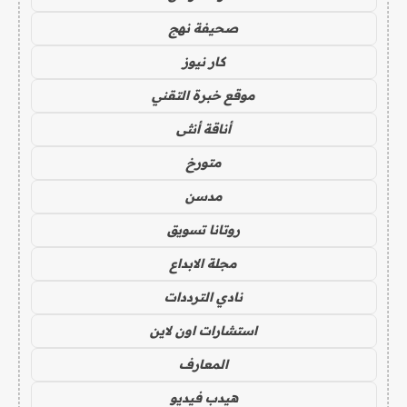
صحيفة نهج
كار نيوز
موقع خبرة التقني
أناقة أنثى
متورخ
مدسن
روتانا تسويق
مجلة الابداع
نادي الترددات
استشارات اون لاين
المعارف
هيدب فيديو