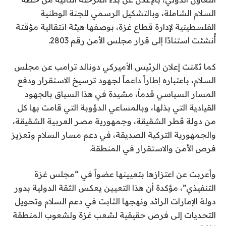
السلام الشاملة، وبالتشكيل الرسمي للجنة الوطنية
الفلسطينية لإدارة قطاع غزة، بوصفها هيئة انتقالية مؤقتة
أُنشئت استنادًا إلى قرار مجلس الأمن رقم 2803.
كما ثمّنت إعلان الرئيس الأميركي دونالد ترامب عن مجلس
السلام، باعتباره إطاراً داعماً لجهود ترسيخ الاستقرار ودفع
المسار السياسي قدماً، مشيدة في هذا السياق بالجهود
القيادية التي بذلها، وبالمساعي الدؤوبة التي قامت بها كل
من دولة قطر الشقيقة، وجمهورية مصر العربية الشقيقة،
والجمهورية التركية الصديقة، في دعم مسار السلام وتعزيز
فرص الأمن والاستقرار في المنطقة.
وأعربت عن اعتزازها بتعيينها عضواً في “مجلس غزة
التنفيذي”، مؤكدة أن هذا التعيين يعكس الثقة الدولية بدور
دولة الإمارات الرائد ونهجها الثابت في دعم السلام وتحويل
التحديات إلى فرص حقيقية لشعب غزة ولشعوب المنطقة