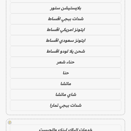
بلايستيشن ستور
شدات ببجي اقساط
ايتونز امريكي اقساط
ايتونز سعودي اقساط
شحن يلا لودو اقساط
حناء شعر
حنا
ماتشا
شاي ماتشا
شدات ببجي تمارا
!
خدمات الباك لينك والجيست