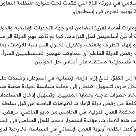
لمنظمة التعاون الإسلامي في دورته الـ51 التي عُقدت تحت عنوان: «م
مارات أهمية تعزيز التضامن لمواجهة التحديات الإقليمية والدولي
 أداتين أساسيتين لحل النزاعات، كما تم تأكيد نهج الدولة الراس
 إنهاء التطرف والعنف، وتفعيل الحلول السياسية للأزمات، بما 
رفض الدولة القاطع أي محاولات لتهجير الفلسطينيين قسراً، وأ
ة فلسطينية مستقلة على أساس حل الدولتين.
 إلى القلق البالغ إزاء الأزمة الإنسانية في السودان، وشددت ع
كل حازم، لتسهيل الانتقال إلى عملية سياسية بقيادة مدنية 
اذ خطوات عاجلة لحماية المدنيين، وتسهيل إدخال المساعدات 
كلمة عن رفض دولة الإمارات الاتهامات الباطلة من قبل سلطة 
 محكمة العدل الدولية، في الخامس من مايو الماضي، برفض ا
يف هذه الادعاءات، مؤكدة استمرار دعمها للحل السلمي في السو
كدت الكلمة أولوية العمل الإنساني في السياسة الخارجية لدولة