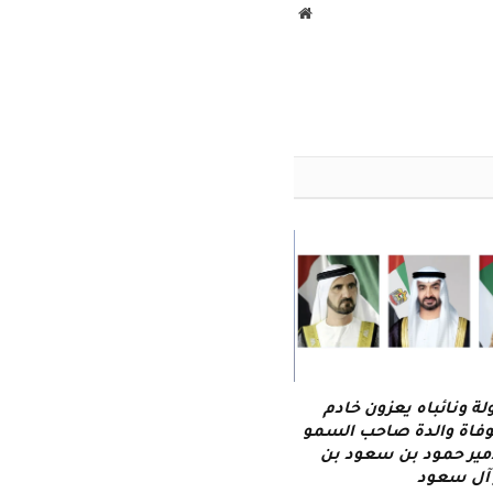
موقع
الويب
لة ونائباه يعزون خادم
وفاة والدة صاحب السمو
أمير حمود بن سعود بن
 آل سعود