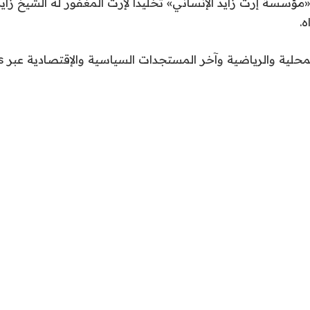
 «مؤسسة إرث زايد الإنساني» تخليداً لإرث المغفور له الشيخ زا
ه.
محلية والرياضية وآخر المستجدات السياسية والإقتصادية عبر Google news