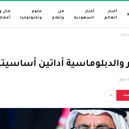
أخبار
أخبار
فن
علوم
مال و
العالم
السعودية
وإعلام
وتكنولوجيا
أعمال
زاعات
ر والدبلوماسية أداتين أساسيت
2 دقائق
ست