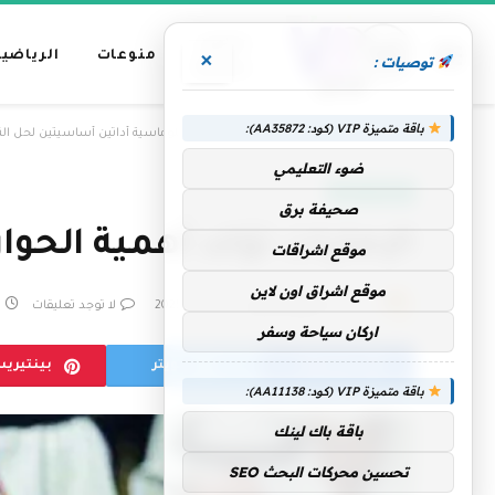
عناوين
منوعات
الرياضية
×
توصيات :
رئيسية
باقة متميزة VIP (كود: AA35872):
»
الرئيسية
الإمارات تؤكد أهمية الحوار والدبلوماسية أداتين أساسيتين لحل الن
ضوء التعليمي
الإمارات اليوم
صحيفة برق
الإمارات تؤكد أهمية الحوا
موقع اشراقات
موقع اشراق اون لاين
بواسطة
فريق التحرير
23 يونيو، 2025
لا توجد تعليقات
اركان سياحة وسفر
فيسبوك
تويتر
بينتيري
باقة متميزة VIP (كود: AA11138):
باقة باك لينك
تحسين محركات البحث SEO