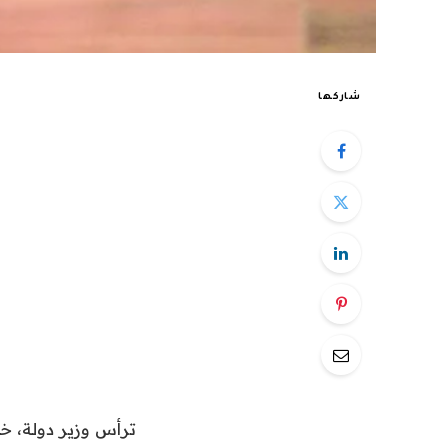
شاركها
ترأس وزير دولة، خل