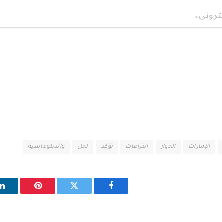
الإمارات
الحوار
النزاعات
تؤكد
لحل
والدبلوماسية
فيسبوك
تويتر
بينتيريست
ل