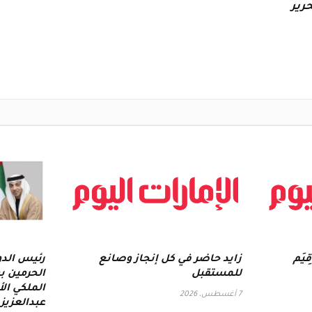
رير
يَم
زايد حاضر في كل إنجاز وصانع
رئيس الدو
للمستقبل
الحرمين ب
الملكي ال
7 أغسطس، 2026
عبدالعزيز