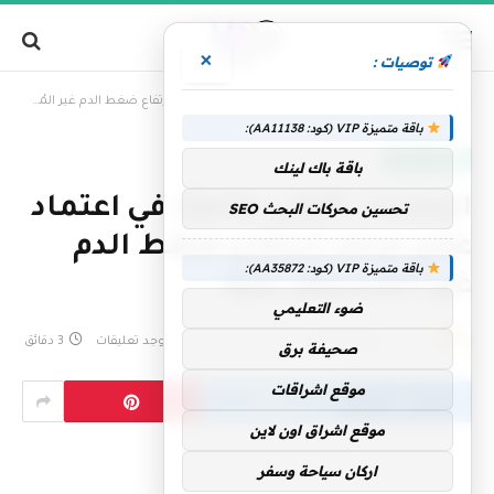
×
توصيات :
»
الرئيسية
الإمارات الأولى عالميًا في اعتماد علاج مبتكر لارتفاع ضغط الدم غير المُسيطر عليه
باقة متميزة VIP (كود: AA11138):
الإمارات اليوم
باقة باك لينك
الإمارات الأولى عالميًا في اعتماد
تحسين محركات البحث SEO
علاج مبتكر لارتفاع ضغط الدم
باقة متميزة VIP (كود: AA35872):
غير المُسيطر عليه
ضوء التعليمي
بواسطة
فريق التحرير
12 مايو، 2026
لا توجد تعليقات
3 دقائق
صحيفة برق
موقع اشراقات
موقع اشراق اون لاين
اركان سياحة وسفر