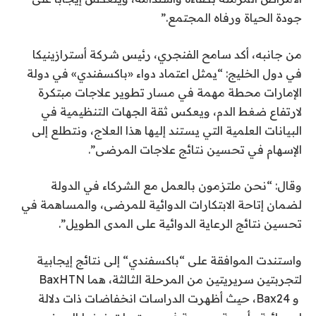
جودة الحياة ورفاه المجتمع.”
من جانبه، أكد سامح الفنجري، رئيس شركة أسترازينيكا
في دول الخليج: “يمثل اعتماد دواء «باكسفندي» في دولة
الإمارات محطة مهمة في مسار تطوير علاجات مبتكرة
لارتفاع ضغط الدم، ويعكس ثقة الجهات التنظيمية في
البيانات العلمية التي يستند إليها هذا العلاج، ونتطلع إلى
الإسهام في تحسين نتائج علاجات المرضى”.
وقال: “نحن ملتزمون بالعمل مع الشركاء في الدولة
لضمان إتاحة الابتكارات الدوائية للمرضى، والمساهمة في
تحسين نتائج الرعاية الدوائية على المدى الطويل”.
واستندت الموافقة على
“
باكسفندي
“
إلى نتائج إيجابية
لتجربتين سريريتين من المرحلة الثالثة، هما
BaxHTN
و
Bax24
، حيث أظهرت الدراسات انخفاضات ذات دلالة