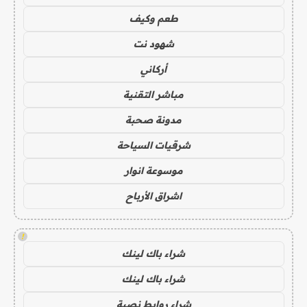
طعم وكيف
شهود نت
أركاني
مباشر التقنية
مدونة صحبة
شرقيات السياحة
موسوعة انوار
اشراق الأرباح
!
شراء باك لينك
شراء باك لينك
شراء روابط نصية