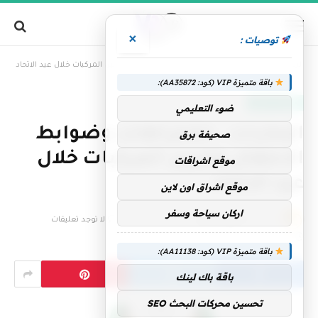
×
توصيات :
»
الرئيسية
الإمارات.. اشتراطات وضوابط الاحتفال وتزيين المركبات خلال عيد الاتحاد
باقة متميزة VIP (كود: AA35872):
الإمارات اليوم
ضوء التعليمي
الإمارات.. اشتراطات وضوابط
صحيفة برق
الاحتفال وتزيين المركبات خلال
موقع اشراقات
عيد الاتحاد
موقع اشراق اون لاين
اركان سياحة وسفر
بواسطة
فريق التحرير
25 نوفمبر، 2025
لا توجد تعليقات
1 دقائق
باقة متميزة VIP (كود: AA11138):
باقة باك لينك
تحسين محركات البحث SEO