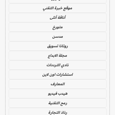
موقع خبرة التقني
أناقة أنثى
متورخ
مدسن
روتانا تسويق
مجلة الابداع
نادي الترددات
استشارات اون لاين
المعارف
هيدب فيديو
رمح التقنية
رذاذ التجارة