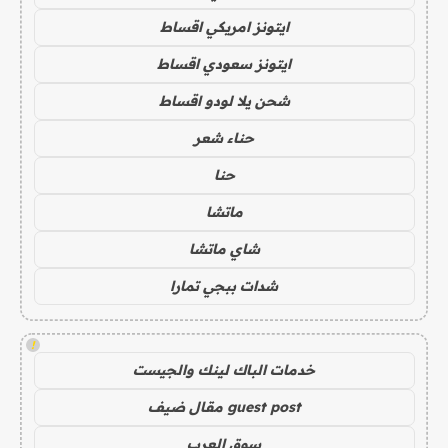
ايتونز امريكي اقساط
ايتونز سعودي اقساط
شحن يلا لودو اقساط
حناء شعر
حنا
ماتشا
شاي ماتشا
شدات ببجي تمارا
!
خدمات الباك لينك والجيست
guest post مقال ضيف
سوق العرب