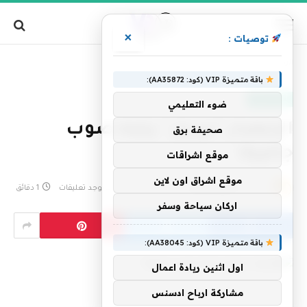
×
توصيات :
»
الرئيسية
الإعصار "بيريل" يتجه صوب جاميكا
باقة متميزة VIP (كود: AA35872):
أخبار العالم
ضوء التعليمي
الإعصار "بيريل" يتجه صوب
صحيفة برق
جاميكا
موقع اشراقات
موقع اشراق اون لاين
بواسطة
فريق التحرير
3 يوليو، 2024
لا توجد تعليقات
1 دقائق
اركان سياحة وسفر
باقة متميزة VIP (كود: AA38045):
اول اثنين ريادة اعمال
مشاركة ارباح ادسنس