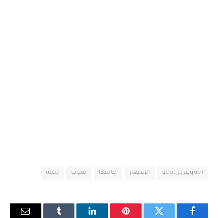
quotبيريلquot
الإعصار
جاميكا
صوب
يتجه