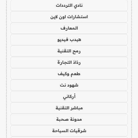
نادي الترددات
استشارات اون لاين
المعارف
هيدب فيديو
رمح التقنية
رذاذ التجارة
طعم وكيف
شهود نت
أركاني
مباشر التقنية
مدونة صحبة
شرقيات السياحة