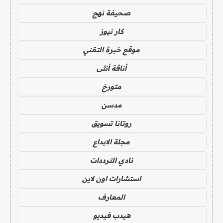
صحيفة نهج
كار نيوز
موقع خبرة التقني
أناقة أنثى
متورخ
مدسن
روتانا تسويق
مجلة الابداع
نادي الترددات
استشارات اون لاين
المعارف
هيدب فيديو