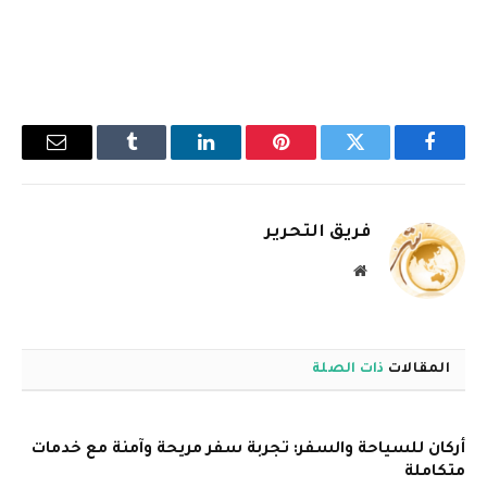
فيسبوك
تويتر
بينتيريست
لينكدإن
Tumblr
البريد
الإلكترو
فريق التحرير
موقع
الويب
المقالات
ذات الصلة
أركان للسياحة والسفر: تجربة سفر مريحة وآمنة مع خدمات
متكاملة