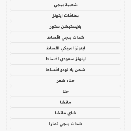
شعبية ببجي
بطاقات ايتونز
بلايستيشن ستور
شدات ببجي اقساط
ايتونز امريكي اقساط
ايتونز سعودي اقساط
شحن يلا لودو اقساط
حناء شعر
حنا
ماتشا
شاي ماتشا
شدات ببجي تمارا