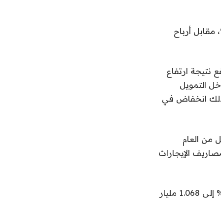
ربع سنوي، ارتفع صافي ربح المصرف في الربع الثاني بنسبة 26.3%، مقابل أرباح
ع نتيجة ارتفاع
افي دخل التمويل
 ذلك انخفاض في
رنة بالربع المماثل من العام
صاريف الإيجارات
واستطاع البنك تحقيق نمو في صافي دخل العمولات الخاصة والتمويل بنسبة 32% إلى 1.068 مليار