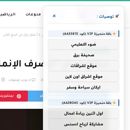
عناوين
منوعات
الرياضية
×
توصيات :
رئيسية
باقة متميزة VIP (كود: AA35872):
»
الرئيسية
ارتفاع أرباح “مصرف الإنماء” 32% إلى 1.2 مليار ريال في الربع الثاني
ضوء التعليمي
أخبار السعودية
صحيفة برق
ارتفاع أرباح “مصرف الإنماء” 32% إلى 1.2 مليار ريال في الرب
موقع اشراقات
موقع اشراق اون لاين
بواسطة
فريق التحرير
25 يوليو، 2023
لا توجد تعليقات
اركان سياحة وسفر
فيسبوك
تويتر
بينتيري
باقة متميزة VIP (كود: AA38045):
اول اثنين ريادة اعمال
مشاركة ارباح ادسنس