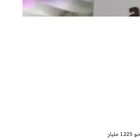
ارتفع صافي أرباح “مصرف الإنماء” بنسبة 32.4% في الربع الثاني من 2023، إلى نحو 1.225 مليار