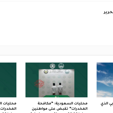
حرير
بي الذي
محليات السعودية: “مكافحة
محليات ا
المخدرات” تقبض على مواطنين
المخدرات