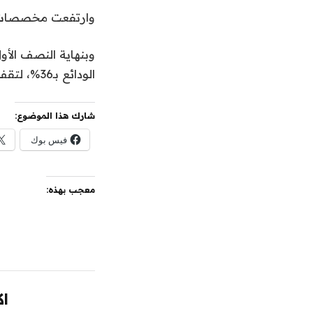
وارتفعت مخصصات البنك بـ36% خلال الربع الثاني
الودائع بـ36%، لتقف نسبة القروض إلى الودائع بنهاية يونيو عند 91%.
شارك هذا الموضوع:
فيس بوك
معجب بهذه:
اك