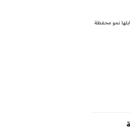
ن العام، ارتفعت محفظة القروض لدى بنك الإنماء بـ23%، قابلها نمو محفظة
ة