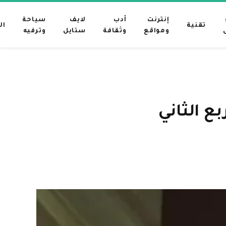
إنترنت
أدب
لايف
سياحة
تقنية
ال
ومواقع
وثقافة
ستايل
وترفيه