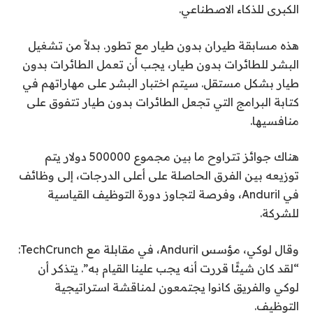
الكبرى للذكاء الاصطناعي.
هذه مسابقة طيران بدون طيار مع تطور. بدلاً من تشغيل
البشر للطائرات بدون طيار، يجب أن تعمل الطائرات بدون
طيار بشكل مستقل. سيتم اختبار البشر على مهاراتهم في
كتابة البرامج التي تجعل الطائرات بدون طيار تتفوق على
منافسيها.
هناك جوائز تتراوح ما بين مجموع 500000 دولار يتم
توزيعه بين الفرق الحاصلة على أعلى الدرجات، إلى وظائف
في Anduril، وفرصة لتجاوز دورة التوظيف القياسية
للشركة.
وقال لوكي، مؤسس Anduril، في مقابلة مع TechCrunch:
“لقد كان شيئًا قررت أنه يجب علينا القيام به”. يتذكر أن
لوكي والفريق كانوا يجتمعون لمناقشة استراتيجية
التوظيف.