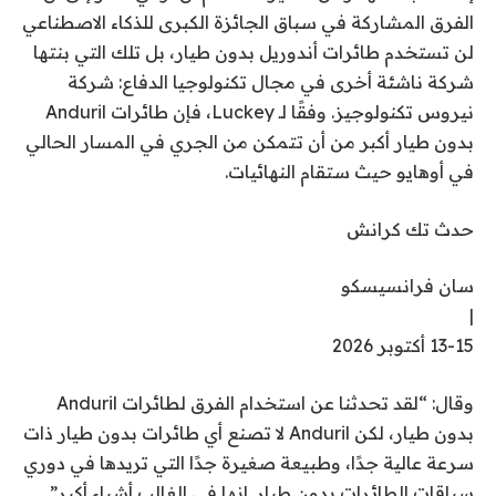
الفرق المشاركة في سباق الجائزة الكبرى للذكاء الاصطناعي
لن تستخدم طائرات أندوريل بدون طيار، بل تلك التي بنتها
شركة ناشئة أخرى في مجال تكنولوجيا الدفاع: شركة
نيروس تكنولوجيز. وفقًا لـ Luckey، فإن طائرات Anduril
بدون طيار أكبر من أن تتمكن من الجري في المسار الحالي
في أوهايو حيث ستقام النهائيات.
حدث تك كرانش
سان فرانسيسكو
|
13-15 أكتوبر 2026
وقال: “لقد تحدثنا عن استخدام الفرق لطائرات Anduril
بدون طيار، لكن Anduril لا تصنع أي طائرات بدون طيار ذات
سرعة عالية جدًا، وطبيعة صغيرة جدًا التي تريدها في دوري
سباقات الطائرات بدون طيار. إنها في الغالب أشياء أكبر”.