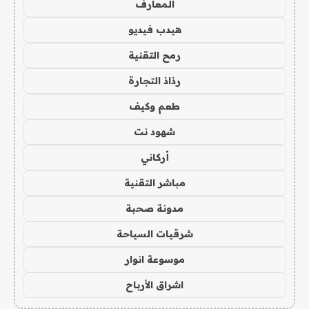
المعارف
هيدب فيديو
رمح التقنية
رذاذ التجارة
طعم وكيف
شهود نت
أركاني
مباشر التقنية
مدونة صحبة
شرقيات السياحة
موسوعة انوار
اشراق الأرباح