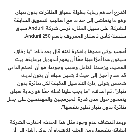
اقترح أحدهم رعاية بطولة لسباق الطائرات بدون طيار،
وهو ما يتماشى إلى حد ما مع أساليب التسويق السابقة
للشركة. على سبيل المثال، ترعى شركة Anduril سباق
سلسلة كأس ناسكار المعروف باسم Anduril 250.
أعجب لوكي عمومًا بالفكرة لكنه قال بعد ذلك: “يا رفاق،
سيكون هذا أمرًا غبيًا حقًا أن يقوم أندوريل برعايةه. بيت
القصيد، وزخمنا الكامل وسبب وجودنا، هو أن الحكم الذاتي
قد تقدم أخيرًا إلى حيث لا يتعين عليك أن يكون لديك
شخص يتولى إدارة التفاصيل الدقيقة لكل طائرة بدون
طيار”، ثم أضاف، “ما يجب علينا فعله حقًا هو رعاية سباق
يتمحور حول مدى قدرة المبرمجين والمهندسين على جعل
طائرة بدون طيار تطير بنفسها”.
وبعد اكتشاف عدم وجود مثل هذا الحدث، اختارت الشركة
إنشائه بنفسها. ومن المثير للاهتمام أن لوكي أشار إلى أن