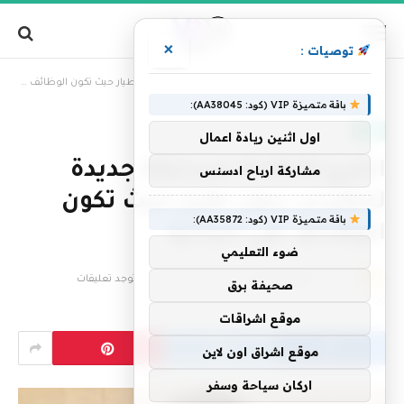
×
توصيات :
»
الرئيسية
اخترع Anduril مسابقة جديدة للطيران بدون طيار حيث تكون الوظائف هي الجائزة
باقة متميزة VIP (كود: AA38045):
تقنية
اول اثنين ريادة اعمال
اخترع Anduril مسابقة جديدة
مشاركة ارباح ادسنس
للطيران بدون طيار حيث تكون
باقة متميزة VIP (كود: AA35872):
الوظائف هي الجائزة
ضوء التعليمي
بواسطة
فريق التحرير
28 يناير، 2026
لا توجد تعليقات
صحيفة برق
4 دقائق
موقع اشراقات
موقع اشراق اون لاين
اركان سياحة وسفر