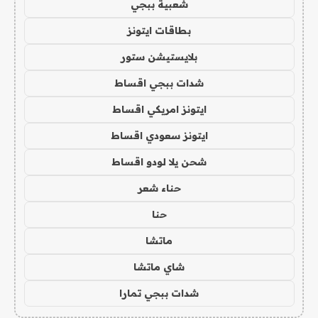
شعبية ببجي
بطاقات ايتونز
بلايستيشن ستور
شدات ببجي اقساط
ايتونز امريكي اقساط
ايتونز سعودي اقساط
شحن يلا لودو اقساط
حناء شعر
حنا
ماتشا
شاي ماتشا
شدات ببجي تمارا