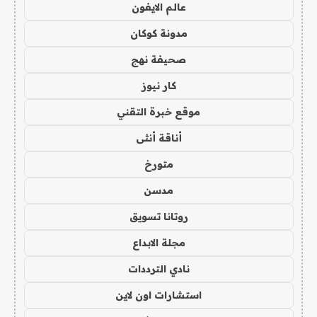
عالم الايفون
مدونة كوكان
صحيفة نهج
كار نيوز
موقع خبرة التقني
أناقة أنثى
متورخ
مدسن
روتانا تسويق
مجلة الابداع
نادي الترددات
استشارات اون لاين