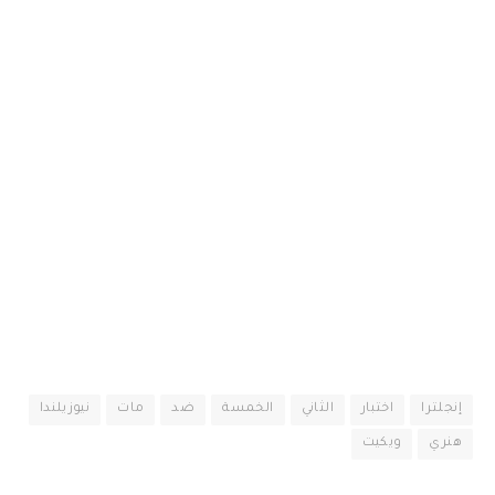
إنجلترا
اختبار
الثاني
الخمسة
ضد
مات
نيوزيلندا
هنري
ويكيت