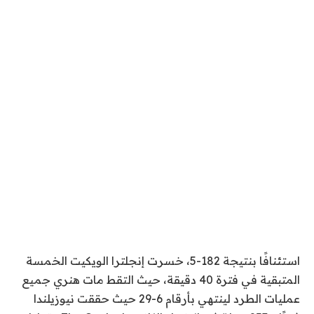
استئنافًا بنتيجة 182-5، خسرت إنجلترا الويكيت الخمسة
المتبقية في فترة 40 دقيقة، حيث التقط مات هنري جميع
عمليات الطرد لينتهي بأرقام 6-29 حيث حققت نيوزيلندا