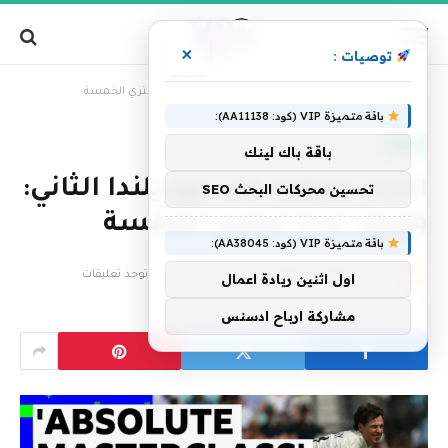
×
توصيات :
»
الرئيسية
اختبار إنجلترا ضد نيوزيلندا الثاني: ويكيت مات هنري الخمسة
باقة متميزة VIP (كود: AA11138):
رياضة
باقة باك لينك
اختبار إنجلترا ضد نيوزيلندا الثاني:
تحسين محركات البحث SEO
ويكيت مات هنري الخمسة
باقة متميزة VIP (كود: AA38045):
بواسطة
فريق التحرير
21 يونيو، 2026
لا توجد تعليقات
اول اثنين ريادة اعمال
1 دقائق
مشاركة ارباح ادسنس