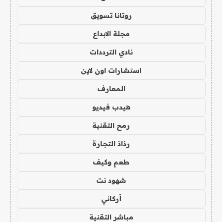
روتانا تسويق
مجلة الابداع
نادي الترددات
استشارات اون لاين
المعارف
هيدب فيديو
رمح التقنية
رذاذ التجارة
طعم وكيف
شهود نت
أركاني
مباشر التقنية