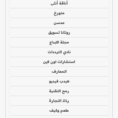
أناقة أنثى
متورخ
مدسن
روتانا تسويق
مجلة الابداع
نادي الترددات
استشارات اون لاين
المعارف
هيدب فيديو
رمح التقنية
رذاذ التجارة
طعم وكيف