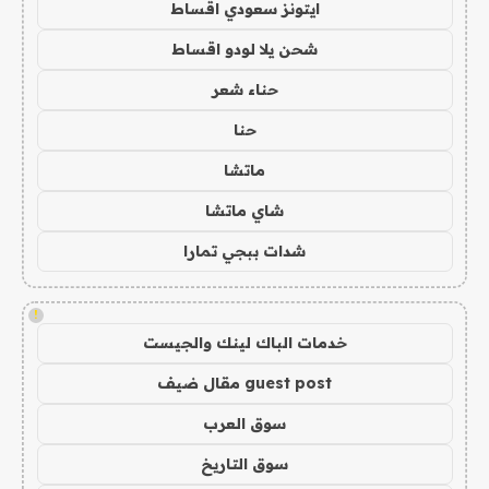
ايتونز سعودي اقساط
شحن يلا لودو اقساط
حناء شعر
حنا
ماتشا
شاي ماتشا
شدات ببجي تمارا
!
خدمات الباك لينك والجيست
guest post مقال ضيف
سوق العرب
سوق التاريخ