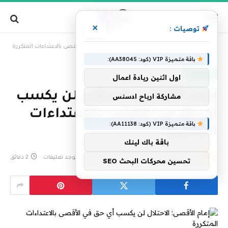
×
توصيات :
»
الرئيسية
إمام الأقصى: الاحتلال لن يكسب أي حق في الأقصى بالاعتداءات المتكررة
باقة متميزة VIP (كود: AA38045):
عاجل الآن
اول اثنين ريادة اعمال
إمام الأقصى: الاحتلال لن يكسب
مشاركة ارباح ادسنس
أي حق في الأقصى بالاعتداءات
باقة متميزة VIP (كود: AA11138):
المتكررة
باقة باك لينك
بواسطة
فريق التحرير
26 مايو، 2025
لا توجد تعليقات
2 دقائق
تحسين محركات البحث SEO