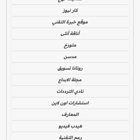
كار نيوز
موقع خبرة التقني
أناقة أنثى
متورخ
مدسن
روتانا تسويق
مجلة الابداع
نادي الترددات
استشارات اون لاين
المعارف
هيدب فيديو
رمح التقنية