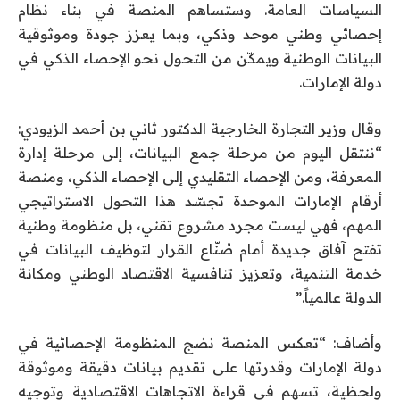
السياسات العامة. وستساهم المنصة في بناء نظام
إحصائي وطني موحد وذكي، وبما يعزز جودة وموثوقية
البيانات الوطنية ويمكّن من التحول نحو الإحصاء الذكي في
دولة الإمارات.
وقال وزير التجارة الخارجية الدكتور ثاني بن أحمد الزيودي:
“ننتقل اليوم من مرحلة جمع البيانات، إلى مرحلة إدارة
المعرفة، ومن الإحصاء التقليدي إلى الإحصاء الذكي، ومنصة
أرقام الإمارات الموحدة تجسّد هذا التحول الاستراتيجي
المهم، فهي ليست مجرد مشروع تقني، بل منظومة وطنية
تفتح آفاق جديدة أمام صُنّاع القرار لتوظيف البيانات في
خدمة التنمية، وتعزيز تنافسية الاقتصاد الوطني ومكانة
الدولة عالمياً.”
وأضاف: “تعكس المنصة نضج المنظومة الإحصائية في
دولة الإمارات وقدرتها على تقديم بيانات دقيقة وموثوقة
ولحظية، تسهم في قراءة الاتجاهات الاقتصادية وتوجيه