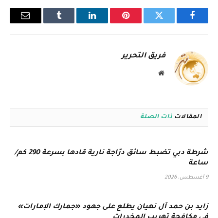
فيسبوك
تويتر
بينتيريست
لينكدإن
Tumblr
البريد
الإلكترو
فريق التحرير
موقع
الويب
المقالات
ذات الصلة
شرطة دبي تضبط سائق درّاجة نارية قادها بسرعة 290 كم/
ساعة
9 أغسطس، 2026
زايد بن حمد آل نهيان يطلع على جهود «جمارك الإمارات»
في مكافحة تهريب المخدرات