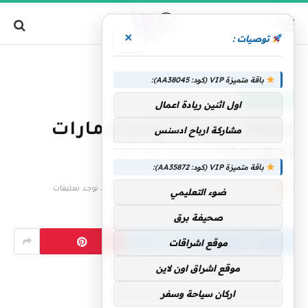
×
توصيات :
»
الرئيسية
إطلاق منصة “أرقام الإمارات الموحدة”
باقة متميزة VIP (كود: AA38045):
الإمارات اليوم
اول اثنين ريادة اعمال
إطلاق منصة “أرقام الإمارات
مشاركة ارباح ادسنس
الموحدة”
باقة متميزة VIP (كود: AA35872):
بواسطة
فريق التحرير
6 نوفمبر، 2025
لا توجد تعليقات
ضوء التعليمي
3 دقائق
صحيفة برق
موقع اشراقات
موقع اشراق اون لاين
اركان سياحة وسفر