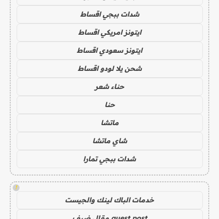
شدات ببجي اقساط
ايتونز امريكي اقساط
ايتونز سعودي اقساط
شحن يلا لودو اقساط
حناء شعر
حنا
ماتشا
شاي ماتشا
شدات ببجي تمارا
!
خدمات الباك لينك والجيست
guest post مقال ضيف