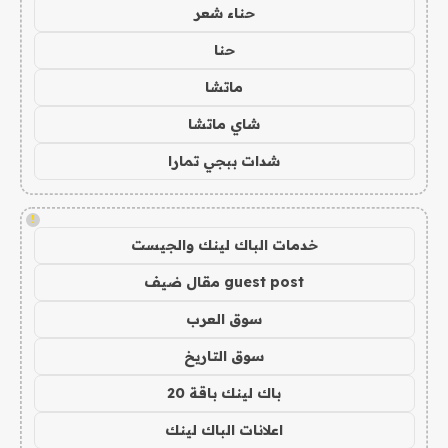
حناء شعر
حنا
ماتشا
شاي ماتشا
شدات ببجي تمارا
!
خدمات الباك لينك والجيست
guest post مقال ضيف
سوق العرب
سوق التاريخ
باك لينك باقة 20
اعلانات الباك لينك