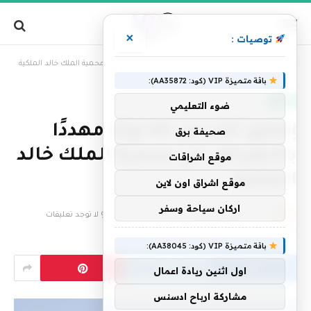
×
توصيات :
»
الرئيسية
إطلاق أكثر من 60 نوعًا مهددًا بالانقراض في محمية الملك خالد الملكية
باقة متميزة VIP (كود: AA35872):
العالم
ضوء التعليمي
إطلاق أكثر من 60 نوعًا مهددًا
صحيفة برق
بالانقراض في محمية الملك خالد
موقع اشراقات
الملكية
موقع اشراق اون لاين
اركان سياحة وسفر
بواسطة
فريق التحرير
25 ديسمبر، 2025
لا توجد تعليقات
1 دقائق
باقة متميزة VIP (كود: AA38045):
اول اثنين ريادة اعمال
مشاركة ارباح ادسنس