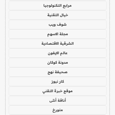
مرابع التكنولوجيا
خيال التقنية
شوف ويب
مجلة الاسهم
الشرقية الاقتصادية
عالم الايفون
مدونة كوكان
صحيفة نهج
كار نيوز
موقع خبرة التقني
أناقة أنثى
متورخ