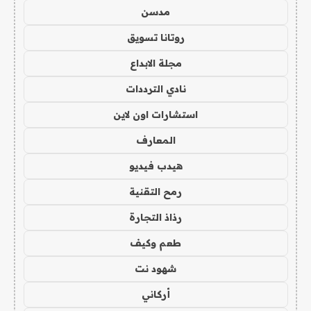
مدسن
روتانا تسويق
مجلة الابداع
نادي الترددات
استشارات اون لاين
المعارف
هيدب فيديو
رمح التقنية
رذاذ التجارة
طعم وكيف
شهود نت
أركاني