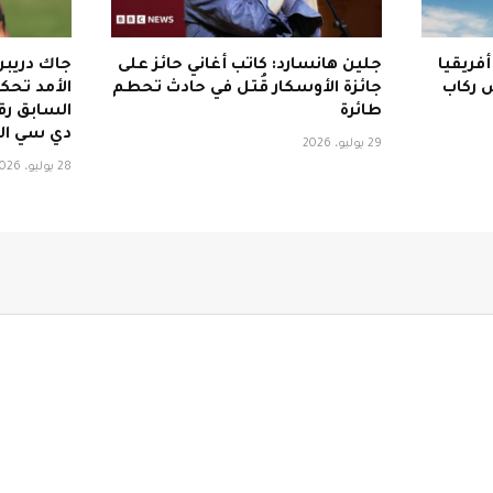
فريقيا
جلين هانسارد: كاتب أغاني حائز على
جاك دريبر:
 ركاب
جائزة الأوسكار قُتل في حادث تحطم
الأمد تحكم
طائرة
السابق رق
دي سي ال
29 يوليو، 2026
28 يوليو، 2026