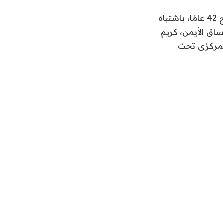
ونقلت سيارات الإسعاف التابعة لمرفق بنى سويف كلا من : عصام فوزي عبد الفتاح 42 عامًا، باشتباه
ل، باشتباه كسر بالساق الأيمن، كريم
 المركزى تحت