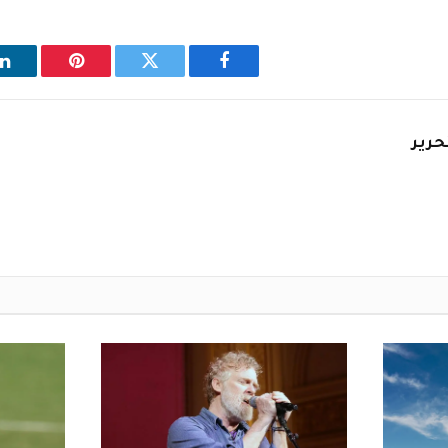
فيسبوك
تويتر
بينتيريست
ل
حرير