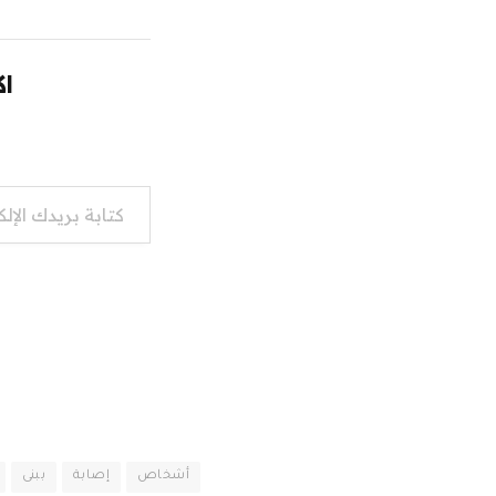
اك
كتابة بريدك الإلكتروني...
أشخاص
إصابة
ببنى