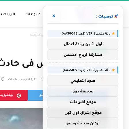
عناوين
منوعات
الرياضية
×
توصيات :
رئيسية
باقة متميزة VIP (كود: AA38045):
»
الرئيسية
إصابة 3 أشخاص فى حادث سير ببنى سويف
اول اثنين ريادة اعمال
أخبار مصر
مشاركة ارباح ادسنس
إصابة 3 أشخاص فى حادث سير ببنى سويف
باقة متميزة VIP (كود: AA35872):
بواسطة
فريق التحرير
30 يوليو، 2023
لا توجد تعليقات
ضوء التعليمي
صحيفة برق
فيسبوك
تويتر
بينتيري
موقع اشراقات
موقع اشراق اون لاين
اركان سياحة وسفر