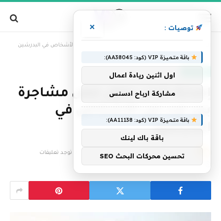
×
توصيات :
»
الرئيسية
إصابة شاب حاول فض مشاجرة بين عدد من الأشخاص في البدرشين
باقة متميزة VIP (كود: AA38045):
أخبار مصر
اول اثنين ريادة اعمال
إصابة شاب حاول فض مشاجرة
مشاركة ارباح ادسنس
بين عدد من الأشخاص في
باقة متميزة VIP (كود: AA11138):
البدرشين
باقة باك لينك
بواسطة
فريق التحرير
30 يوليو، 2023
لا توجد تعليقات
تحسين محركات البحث SEO
1 دقائق