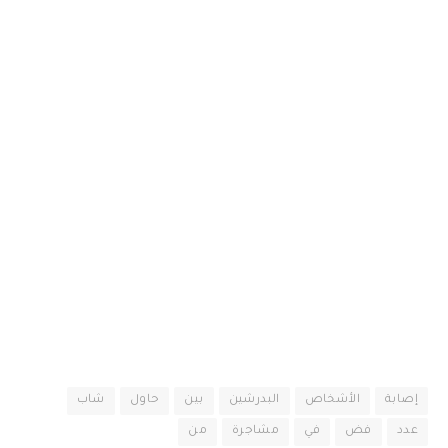
إصابة
الأشخاص
البدرشين
بين
حاول
شاب
عدد
فض
في
مشاجرة
من