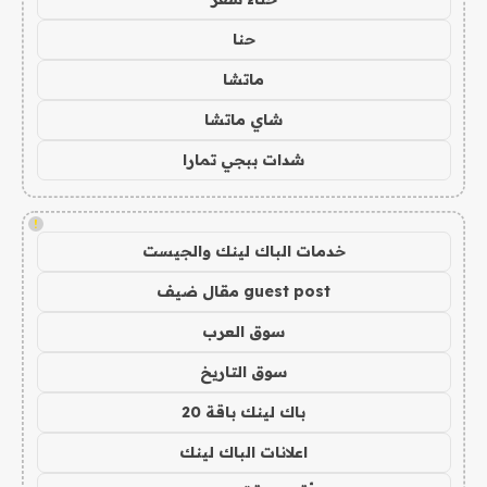
حنا
ماتشا
شاي ماتشا
شدات ببجي تمارا
!
خدمات الباك لينك والجيست
guest post مقال ضيف
سوق العرب
سوق التاريخ
باك لينك باقة 20
اعلانات الباك لينك