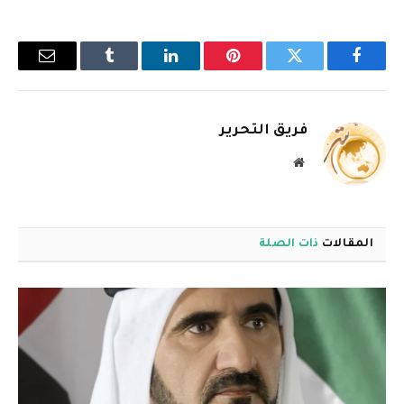
فيسبوك
تويتر
بينتيريست
لينكدإن
Tumblr
البريد
الإلكترو
فريق التحرير
موقع
الويب
المقالات
ذات الصلة