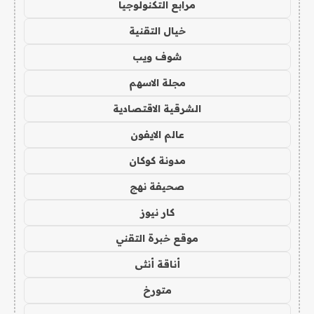
مرابع التكنولوجيا
خيال التقنية
شوف ويب
مجلة الاسهم
الشرقية الاقتصادية
عالم الايفون
مدونة كوكان
صحيفة نهج
كار نيوز
موقع خبرة التقني
أناقة أنثى
متورخ