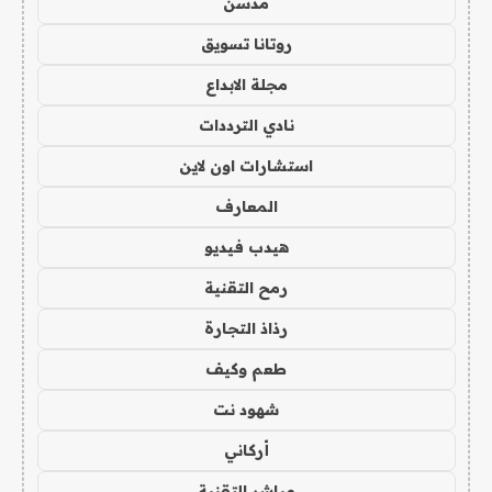
مدسن
روتانا تسويق
مجلة الابداع
نادي الترددات
استشارات اون لاين
المعارف
هيدب فيديو
رمح التقنية
رذاذ التجارة
طعم وكيف
شهود نت
أركاني
مباشر التقنية