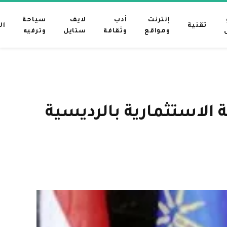
إنترنت
أدب
لايف
سياحة
تقنية
ال
ومواقع
وثقافة
ستايل
وترفيه