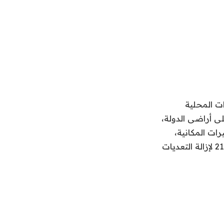
ت المحلية
لى أراضى الدولة،
رات المكانية،
استكمالاً لسلسلة الجهود الجارية لتحقيق المستهدف من المرحلة الثالثة للموجة الـ21 لإزالة التعديات