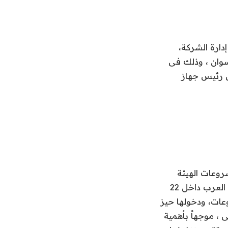
رة الشركة،
وان ، وذلك فى
ى رئيس جهاز
روعات الهيئة
القومية لمياه الشرب والصرف الصحى التى يتم تنفيذها بواسطة شركة المقاولون العرب داخل 22
عات، ودخولها حيز
، موجهاً بأهمية