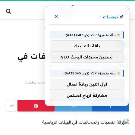
×
توصيات :
»
الرئيسية
إزالة التعديات والمخالفات في الهيئات الرياضية
باقة متميزة VIP (كود: AA11138):
العالم
باقة باك لينك
إزالة التعديات والمخالفات في
تحسين محركات البحث SEO
الهيئات الرياضية
باقة متميزة VIP (كود: AA38045):
بواسطة
فريق التحرير
27 يوليو، 2023
لا توجد تعليقات
اول اثنين ريادة اعمال
1 دقائق
مشاركة ارباح ادسنس