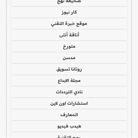
صحيفة نهج
كار نيوز
موقع خبرة التقني
أناقة أنثى
متورخ
مدسن
روتانا تسويق
مجلة الابداع
نادي الترددات
استشارات اون لاين
المعارف
هيدب فيديو
رمح التقنية