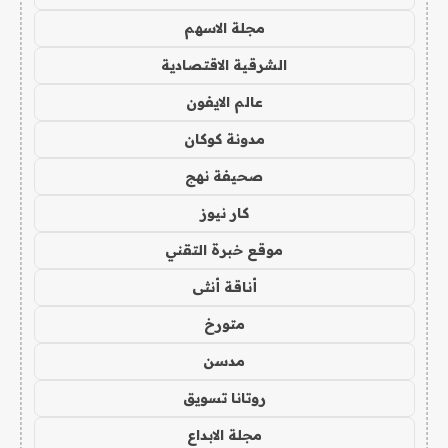
مجلة الاسهم
الشرقية الاقتصادية
عالم الايفون
مدونة كوكان
صحيفة نهج
كار نيوز
موقع خبرة التقني
أناقة أنثى
متورخ
مدسن
روتانا تسويق
مجلة الابداع