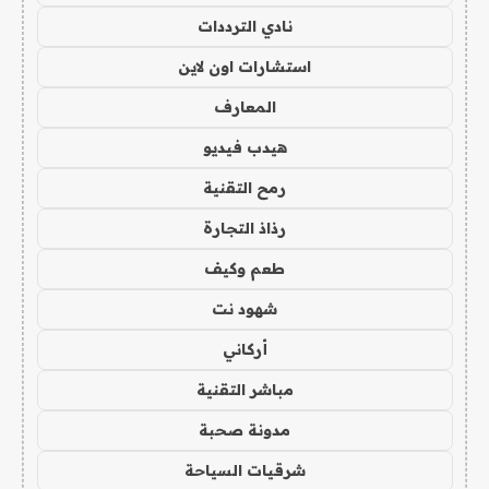
نادي الترددات
استشارات اون لاين
المعارف
هيدب فيديو
رمح التقنية
رذاذ التجارة
طعم وكيف
شهود نت
أركاني
مباشر التقنية
مدونة صحبة
شرقيات السياحة