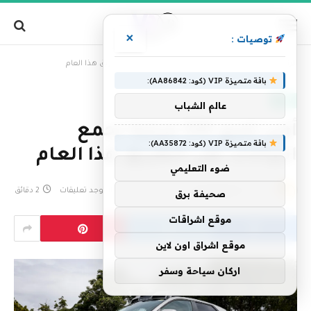
×
توصيات :
»
الرئيسية
أوبر تضع 500 مركبة لجمع البيانات على الطريق هذا العام
باقة متميزة VIP (كود: AA86842):
تقنية
عالم الشباب
أوبر تضع 500 مركبة لجمع
باقة متميزة VIP (كود: AA35872):
البيانات على الطريق هذا العام
ضوء التعليمي
بواسطة
فريق التحرير
3 يونيو، 2026
لا توجد تعليقات
2 دقائق
صحيفة برق
موقع اشراقات
موقع اشراق اون لاين
اركان سياحة وسفر