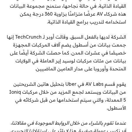
القيادة الذاتية. في حالة نجاحها، ستمنح مجموعة البيانات
هذه شركاء AV عرضًا متزامنًا بزاوية 360 درجة يمكن
استخدامه لتدريب برامج القيادة الذاتية.
الشركة لديها بالفعل السبق. وقالت أوبر لـ TechCrunch إنها
جمعت بيانات من أسطول يضم آلاف المركبات المجهزة
خصيصًا في عشرات المدن. كما حصلت الشركة أيضًا على
بيانات من مئات مركبات لوسيد إير العاملة في الولايات
المتحدة وأوروبا على مدار العامين الماضيين.
يقوم قسم AV Labs في Uber بتحليل هاتين الشريحتين
من البيانات ويستعد لجمع المزيد من خلال مركبات Ioniq
5 المعدلة، والتي سيتم استخدامها من قبل شركائه في
الأسطول.
عندما تقوم بالشراء من خلال الروابط الموجودة في مقالاتنا،
قد نكسب عمولة صغيرة. هذا لا يؤثر على استقلالنا التحريري.