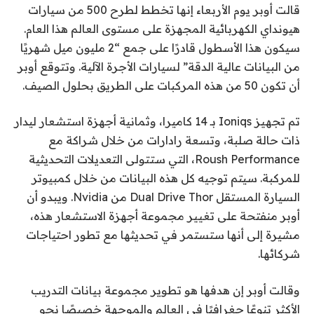
قالت أوبر يوم الأربعاء إنها تخطط لطرح 500 من سيارات
هيونداي الكهربائية المجهزة على مستوى العالم هذا العام.
سيكون هذا الأسطول قادرًا على جمع “2 مليون ميل شهريًا
من البيانات عالية الدقة” لسيارات الأجرة الآلية. وتتوقع أوبر
أن تكون 50 من هذه المركبات على الطريق بحلول الصيف.
تم تجهيز Ioniqs بـ 14 كاميرا، وثمانية أجهزة استشعار ليدار
ذات حالة صلبة، وتسعة رادارات من خلال شراكة مع
Roush Performance، التي ستتولى التعديلات التحديثية
للمركبة. سيتم توجيه كل هذه البيانات من خلال كمبيوتر
السيارة المستقل Dual Drive Thor من Nvidia. ويبدو أن
أوبر منفتحة على تغيير مجموعة أجهزة الاستشعار هذه،
مشيرة إلى أنها ستستمر في تحديثها مع تطور احتياجات
شركائها.
وقالت أوبر إن هدفها هو تطوير مجموعة بيانات التدريب
الأكثر تنوعًا جغرافيًا في العالم والموجهة خصيصًا نحو