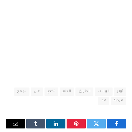
أوبر
البيانات
الطريق
العام
تضع
على
لجمع
مركبة
هذا
فيسبوك
تويتر
بينتيريست
لينكدإن
Tumblr
البريد