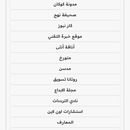
مدونة كوكان
صحيفة نهج
كار نيوز
موقع خبرة التقني
أناقة أنثى
متورخ
مدسن
روتانا تسويق
مجلة الابداع
نادي الترددات
استشارات اون لاين
المعارف