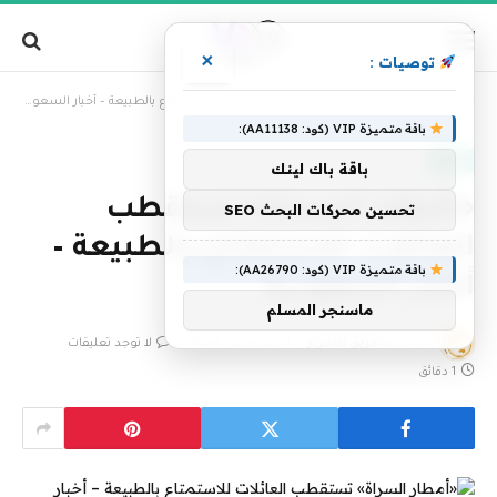
×
توصيات :
»
الرئيسية
«أمطار السراة» تستقطب العائلات للاستمتاع بالطبيعة – أخبار السعودية
باقة متميزة VIP (كود: AA11138):
عكاظ
باقة باك لينك
«أمطار السراة» تستقطب
تحسين محركات البحث SEO
العائلات للاستمتاع بالطبيعة –
باقة متميزة VIP (كود: AA26790):
أخبار السعودية
ماسنجر المسلم
بواسطة
فريق التحرير
1 أغسطس، 2024
لا توجد تعليقات
1 دقائق