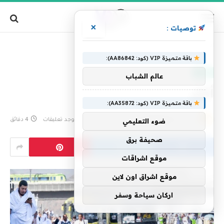
×
توصيات :
»
الرئيسية
أكثر
باقة متميزة VIP (كود: AA86842):
العالم
عالم الشباب
أكثر
باقة متميزة VIP (كود: AA35872):
بواسطة
فريق التحرير
4 يونيو، 2025
لا توجد تعليقات
4 دقائق
ضوء التعليمي
صحيفة برق
موقع اشراقات
موقع اشراق اون لاين
اركان سياحة وسفر