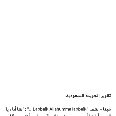
تقرير الجريدة السعودية
مينا
–
هتف “Labbaik Allahumma labbaik …” (“هنا أنا ، يا
إلهي ، أنا هنا أجيب على مكالمتك …”) ، تقارب أكثر من 1.5