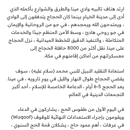
ارتد هتاف تالبيه وادي مينا والطرق والشوارع بأكمله الذي
أدى إلى مدينة الخيام بينما كان الحجاج يتدفقون إلى الوادي
، ويمتدحون الله ويمجدهم ، في جو من الروحانية والإيمان.
في جو روحي هادئ ، وسط الأمن المنظم جيدًا والخدمات
المتكاملة ، والتنفيذ الدقيق للخطط الميدانية ، نزل الحجاج
على مينا. نقل أكثر من 8000 حافلة الحجاج إلى
معسكراتهم من أماكن إقامتهم في مكة.
استعادة التقليد النبيل للنبي محمد (سلام عليه) ، سوف
يقضي الحجاج طوال النهار والليل في يوم تارويه ، في مينا.
يعد الحجج 5-6 أيام ، الدعامة الخامسة للإسلام ، أحد أكبر
التجمعات الدينية في العالم.
في اليوم الأول من طقوس الحج ، يشاركون في الدعاء
ويقومون بإجراء الاستعدادات النهائية للوقوف (Wuqoof)
في عرفات ، أهم عمود حاج ، يشكلان قمة الحج السنوي ،