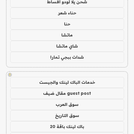
شحن يلا لودو اقساط
حناء شعر
حنا
ماتشا
شاي ماتشا
شدات ببجي تمارا
!
خدمات الباك لينك والجيست
guest post مقال ضيف
سوق العرب
سوق التاريخ
باك لينك باقة 20