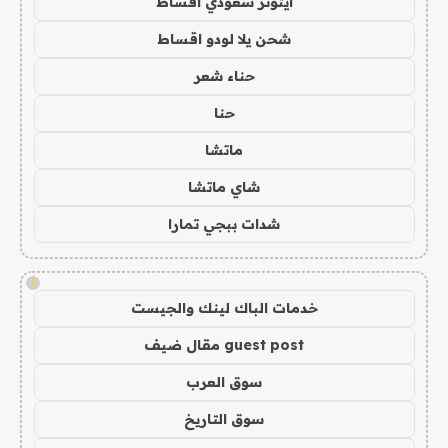
ايتونز سعودي اقساط
شحن يلا لودو اقساط
حناء شعر
حنا
ماتشا
شاي ماتشا
شدات ببجي تمارا
!
خدمات الباك لينك والجيست
guest post مقال ضيف
سوق العرب
سوق التاريخ