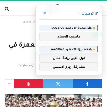
×
توصيات :
»
الرئيسية
أكثر من 904.000 أداء العمرة في اليوم الرابع من رمضان
باقة متميزة VIP (كود: AA26790):
العالم
ماسنجر المسلم
أكثر من 904.000 أداء العمرة في
باقة متميزة VIP (كود: AA38045):
اليوم الرابع من رمضان
اول اثنين ريادة اعمال
بواسطة
فريق التحرير
25 فبراير، 2026
لا توجد تعليقات
مشاركة ارباح ادسنس
2 دقائق