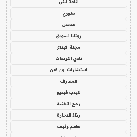
أناقة أنثى
متورخ
مدسن
روتانا تسويق
مجلة الابداع
نادي الترددات
استشارات اون لاين
المعارف
هيدب فيديو
رمح التقنية
رذاذ التجارة
طعم وكيف