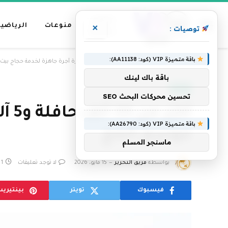
عناوين
منوعات
الرياضية
×
توصيات :
رئيسية
باقة متميزة VIP (كود: AA11138):
»
الرئيسية
أكثر من 33 ألف حافلة و5 آلاف سيارة أجرة جاهزة لخدمة حجاج بيت الله الحرام خلال موسم الحج
باقة باك لينك
العالم
تحسين محركات البحث SEO
أكث
باقة متميزة VIP (كود: AA26790):
موسم الحج
ماسنجر المسلم
بواسطة
فريق التحرير
15 مايو، 2026
لا توجد تعليقات
1 دقائق
فيسبوك
تويتر
بينتيري