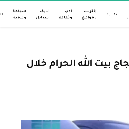
إنترنت
أدب
لايف
سياحة
تقنية
ال
ومواقع
وثقافة
ستايل
وترفيه
ة لخدمة حجاج بيت الله الحرام خلال