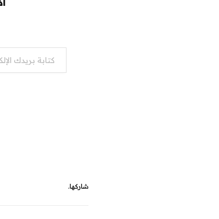
اك
كتابة بريدك الإلكتروني...
شاركها.