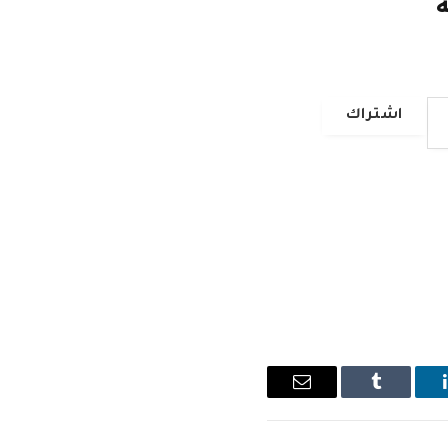
ة
اشتراك
ينكدإن
Tumblr
البريد
الإلكتروني