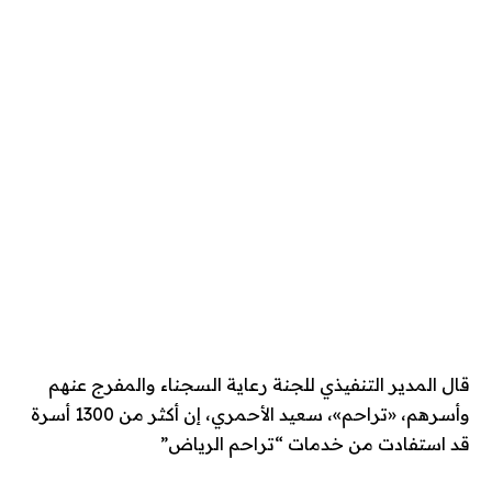
قال المدير التنفيذي للجنة رعاية السجناء والمفرج عنهم
وأسرهم، «تراحم»، سعيد الأحمري، إن أكثر من 1300 أسرة
قد استفادت من خدمات “تراحم الرياض”