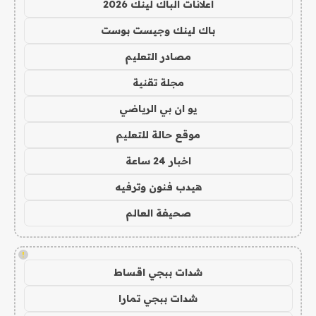
اعلانات الباك لينك 2026
باك لينك وجيست بوست
مصادر التعليم
مجلة تقنية
يو ان بي الرياضي
موقع حالة للتعليم
اخبار 24 ساعة
هيدب فنون وترفيه
صحيفة العالم
!
شدات ببجي اقساط
شدات ببجي تمارا