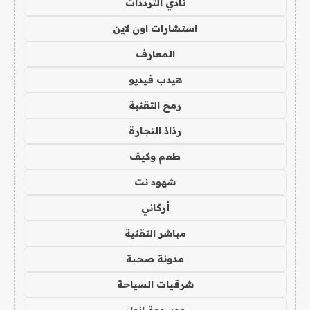
نادي الترددات
استشارات اون لاين
المعارف
هيدب فيديو
رمح التقنية
رذاذ التجارة
طعم وكيف
شهود نت
أركاني
مباشر التقنية
مدونة صحبة
شرقيات السياحة