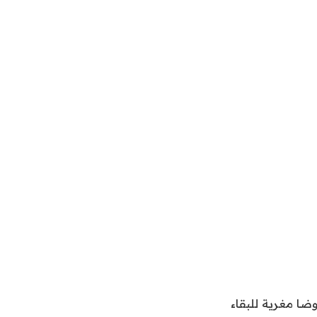
فض عروضا مغرية للبقاء