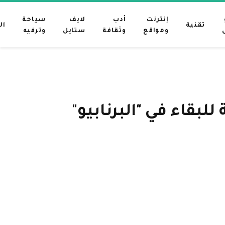
إنترنت
أدب
لايف
سياحة
تقنية
ال
ومواقع
وثقافة
ستايل
وترفيه
بقاء في "البرنابيو"