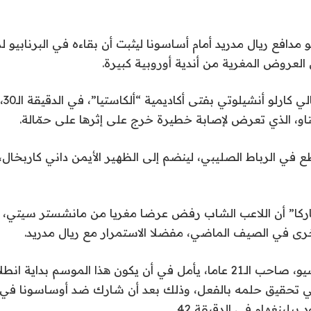
 مدافع ريال مدريد أمام أساسونا ليثبت أن بقاءه في البرنابيو
لعروض المغرية من أندية أوروبية كبيرة.
ودفع
ليتاو، الذي تعرض لإصابة خطيرة خرج على إثرها على حمّالة.
ع في الرباط الصليبي، لينضم إلى الظهير الأيمن داني كاربخال،
ى في الصيف الماضي، مفضلا الاستمرار مع ريال مدريد.
وأوضحت أن أسينسيو، صاحب الـ21 عاما، يأمل في أن يكون هذا الموسم بدا
 في تحقيق حلمه بالفعل، وذلك بعد أن شارك ضد أوساسونا في ا
يلينغهام في الدقيقة 42.