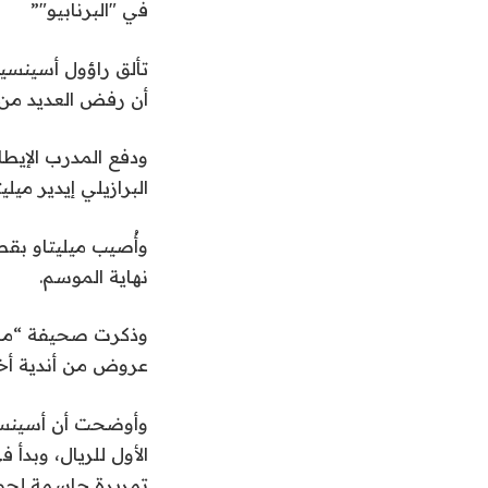
في "البرنابيو"”
تألق راؤول أسينسيو
أن رفض العديد من ا
البرازيلي إيدير مي
وأُصيب ميليتاو بقط
نهاية الموسم.
عروض من أندية أخر
الأول للريال، وبدأ
تمريرة حاسمة لجود ب