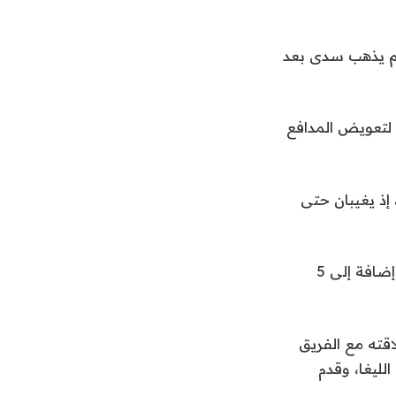
 لم يذهب سدى بعد
 المدرب الإيطالي كارلو أنشيلوتي بفتى أكاديمية “ألكاستيا”، في الدقيقة الـ30، لتعويض المدافع
 إذ يغيبان حتى
وذكرت صحيفة “ماركا” أن اللاعب الشاب رفض عرضا مغريا من مانشستر سيتي، إضافة إلى 5
ية انطلاقته مع الفريق
لليغا، وقدم