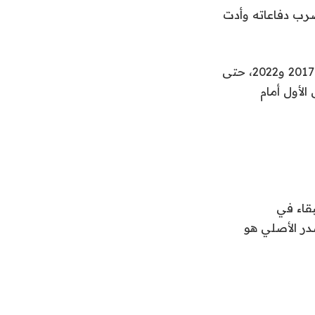
ضرب دفاعاته وأدت
وانضم أسينسيو إلى أكاديمية لاكاستيا في عمر الـ13، وتدرج في الفئات السنية بين 2017 و2022، حتى
لفريق الأول أمام
قاء في
 والتعديل عليه من قبل فريق اشراق العالم 24 والمصدر الأصلي هو