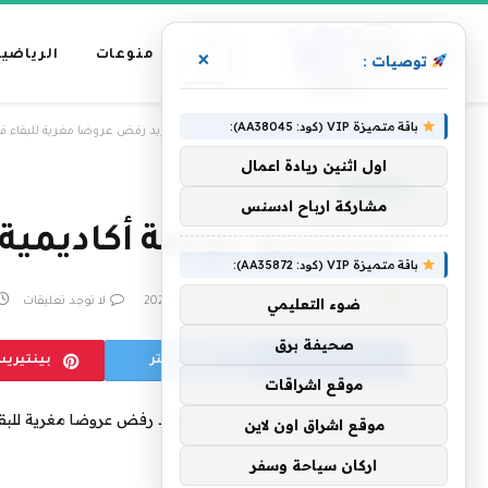
عناوين
منوعات
الرياضية
×
توصيات :
رئيسية
باقة متميزة VIP (كود: AA38045):
»
الرئيسية
أسينسيو موهبة أكاديمية ريال مدريد رفض عروضا مغرية للبقاء في "
اول اثنين ريادة اعمال
عاجل الآن
مشاركة ارباح ادسنس
أسينسيو موهبة أكاديمية ر
باقة متميزة VIP (كود: AA35872):
بواسطة
فريق التحرير
12 نوفمبر، 2024
لا توجد تعليقات
ضوء التعليمي
صحيفة برق
فيسبوك
تويتر
بينتيري
موقع اشراقات
موقع اشراق اون لاين
اركان سياحة وسفر