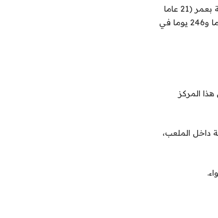
ووفقا لشبكة “أوبتا”، أصبح أسينسيو ثالث أصغر لاعب إسباني يقدم تمريرة حاسمة بعمر (21 عاما
و270 يوما)، بعد ميكل غوتيريز (19 عاما و290 يوما في عام 2021) وكاربخال (21 عاما و246 يوما في
رع (1.87) على الإجادة في هذا المركز
ة داخل الملعب،
اء.