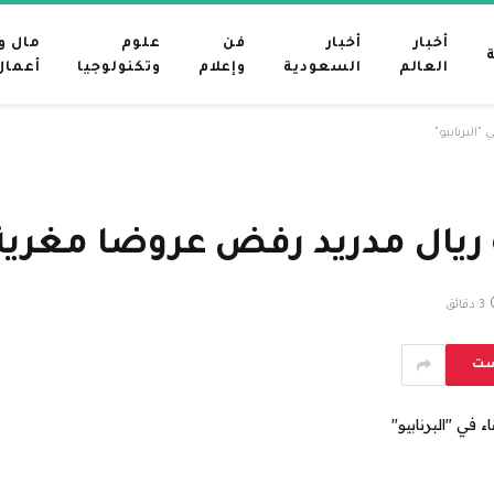
أخبار
أخبار
فن
علوم
مال و
العالم
السعودية
وإعلام
وتكنولوجيا
أعمال
البرنابيو"
يال مدريد رفض عروضا مغرية لل
3 دقائق
ست