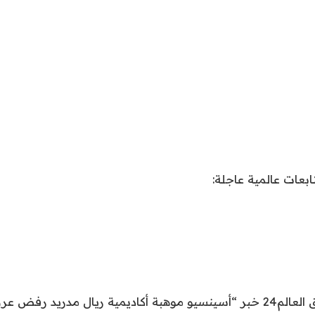
نقدم لكم في اشراق العالم24 خبر “أسينسيو موهبة أكاديمية ريال مدريد ر