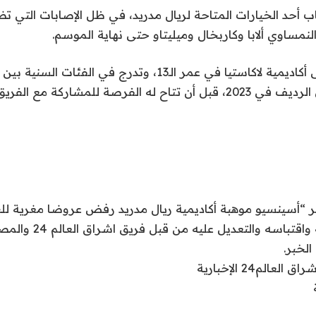
ب أحد الخيارات المتاحة لريال مدريد، في ظل الإصابات التي ت
نمساوي ألابا وكاربخال وميليتاو حتى نهاية الموسم.
تمت ترقيته للفريق الرديف في 2023، قبل أن تتاح له الفرصة للمشاركة مع ا
بر “أسينسيو موهبة أكاديمية ريال مدريد رفض عروضا مغرية للب
"البرنابيو"” تم نقله واقتباسه
الخبر.
لم24 الإخبارية