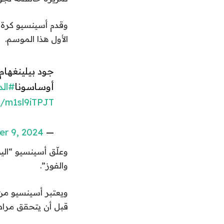
وقدم أسينسيو كرة
الأول هذا الموسم.
جود بيلينغهام
أوساسونا
#الد
m/m1sl9iTPJT
r 9, 2024
— beIN SPORTS (@beINSPORTS)
وعلّق أسينسيو “الي
والفوز”.
ويعتبر أسينسيو من 
قبل أن يتحقق مراده