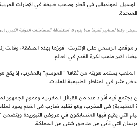
وسيل المونديالي في قطر وملعب خليفة في الإمارات العربية
لمتحدة.
سيبنى وفقا لمعايير الفيفا مما يتيح له استضافة المسابقات الدولية الكبرى (موا
 موقعها الرسمي على الإنترنت- فوزها بهذه الصفقة، وقالت إنه
يضاء أكبر ملعب لكرة القدم في العالم.
الملعب يستمد هويته من ثقافة “الموسم” بالمغرب، إذ يقع 
خل مثير في المناظر الطبيعية للغابات.
 يجتمع فيه أفراد عدد من القبائل المغربية وعموم الجمهور 
ة التقليدية) في المغرب، وهو تقليد ضارب في القدم يعود لمئا
م التي يقيم فيها المتسابقون في عروض التبوريدة ويتضمن “
لفرسان التي تأتي من مناطق شتى من المملكة.