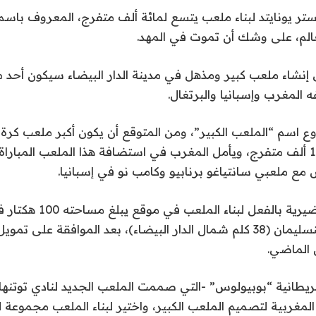
ستر يونايتد لبناء ملعب يتسع لمائة ألف متفرج، المعروف باس
عالم، على وشك أن تموت في المهد.
إنشاء ملعب كبير ومذهل في مدينة الدار البيضاء سيكون أحد م
 اسم “الملعب الكبير”، ومن المتوقع أن يكون أكبر ملعب كرة 
بسعة تصل إلى 115 ألف متفرج، ويأمل المغرب في استضافة هذا الملعب المبار
 مع ملعبي سانتياغو برنابيو وكامب نو في إسبانيا.
وبدأت الأعمال التحضيرية بالفعل لبناء ا
المنصورية بإقليم بنسليمان (38 كلم شمال الدار البيضاء)، بعد الموافقة ع
 الماضي.
ريطانية “بوبيولوس” -التي صممت الملعب الجديد لنادي توتنه
المغربية لتصميم الملعب الكبير، واختير لبناء الملعب مجموعة 