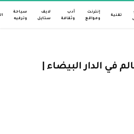
إنترنت
أدب
لايف
سياحة
تقنية
ال
ومواقع
وثقافة
ستايل
وترفيه
عب بالعالم في الدار البيضاء |