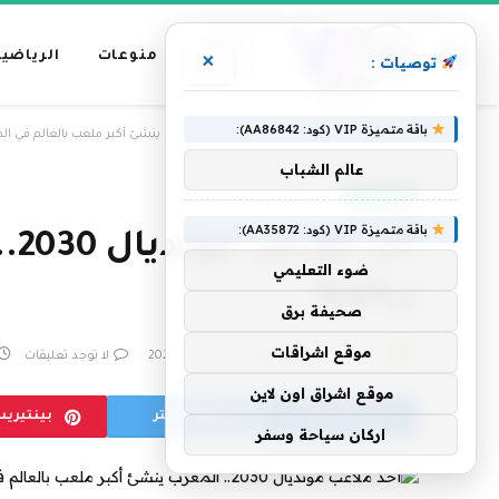
عناوين
منوعات
الرياضية
×
توصيات :
رئيسية
باقة متميزة VIP (كود: AA86842):
»
الرئيسية
أحد ملاعب مونديال 2030.. المغرب ينشئ أكبر ملعب بالعالم في الدار البيضاء | رياضة
عالم الشباب
الجزيرة نت
باقة متميزة VIP (كود: AA35872):
أح
ضوء التعليمي
رياضة
صحيفة برق
موقع اشراقات
بواسطة
فريق التحرير
26 مارس، 2024
لا توجد تعليقات
موقع اشراق اون لاين
فيسبوك
تويتر
بينتيري
اركان سياحة وسفر