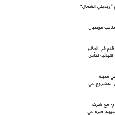
م “ويمبلي الشمال”
لاعب مونديال
قدم في العالم
اة النهائية لكأس
لملعب في موقع يبلغ مساحته 100 هكتار في مدينة
لى تمويل المشروع في
ام- مع شركة
لديهم خبرة في