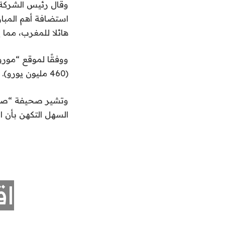
وقال رئيس الشركة إ
هائلا للمغرب، مما ي
(460 مليون يورو).
وتشير صحيفة “صن” 
السهل التكهن بأن ال
اق