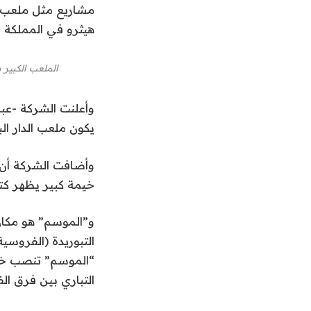
مشاريع مثل ملعب ل
هيثرو في المملكة ا
الملعب الكبير 
وأعلنت الشركة -عبر
يكون ملعب الدار الب
وأضافت الشركة أن 
خيمة كبير يظهر كتد
و”الموسم” هو مكان
التبوريدة (الفروسي
“الموسم” تنصب خيا
التباري بين فرق ا