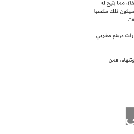
)، مما يتيح له
م المباريات في البطولات الدولية الكبرى، بما في ذلك مونديال 2030، سيكون ذلك مكسبا
”.
كو وورلد نيوز” تصل ميزانية مشروع الملعب الجديد إلى 5 مليارات درهم مغربي
تنهام، فمن
ي