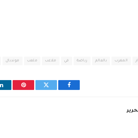
ر
المغرب
بالعالم
رياضة
في
ملاعب
ملعب
مونديال
فيسبوك
تويتر
بينتيريست
ل
حرير