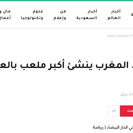
أخبار
أخبار
فن
علوم
مال و
العالم
السعودية
وإعلام
وتكنولوجيا
أعمال
د ملاعب مونديال 2030.. المغرب ينشئ أكبر مل
2 دقائق
ست